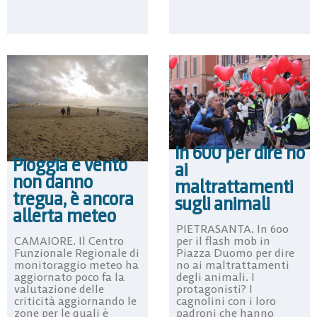
In 600 per dire no
Pioggia e vento
ai
non danno
maltrattamenti
tregua, è ancora
sugli animali
allerta meteo
PIETRASANTA. In 600
CAMAIORE. Il Centro
per il flash mob in
Funzionale Regionale di
Piazza Duomo per dire
monitoraggio meteo ha
no ai maltrattamenti
aggiornato poco fa la
degli animali. I
valutazione delle
protagonisti? I
criticità aggiornando le
cagnolini con i loro
zone per le quali è
padroni che hanno