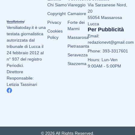
Chi Siamo
Viareggio
Via Sarzanese Nord,
20
Copyright
Camaiore
55054 Massarosa
Privacy
Forte dei
Lucca
Versiliatoday.it è una
Marmi
Per Pubblicità
Cookies
testata giornalistica
Email:
Policy
Massarosa
autorizzata dal
redazionevt@gmail.com
Pietrasanta
tribunale di Lucca il
Phone: 393-3317601
24 febbraio 2012 al
Seravezza
n° 937 del registro
Hours: Lun-Ven
Stazzema
Periodici.
9:00AM - 5:00PM
Direttore
Responsabile:
Letizia Tassinari
© 2026 All Rights Reserved.