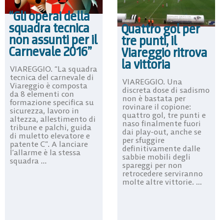
“Gli operai della
squadra tecnica
Quattro gol per
non assunti per il
tre punti, il
Carnevale 2016”
Viareggio ritrova
la vittoria
VIAREGGIO. “La squadra
tecnica del carnevale di
VIAREGGIO. Una
Viareggio è composta
discreta dose di sadismo
da 8 elementi con
non è bastata per
formazione specifica su
rovinare il copione:
sicurezza, lavoro in
quattro gol, tre punti e
altezza, allestimento di
naso finalmente fuori
tribune e palchi, guida
dai play-out, anche se
di muletto elevatore e
per sfuggire
patente C”. A lanciare
definitivamente dalle
l’allarme è la stessa
sabbie mobili degli
squadra ...
spareggi per non
retrocedere serviranno
molte altre vittorie. ...