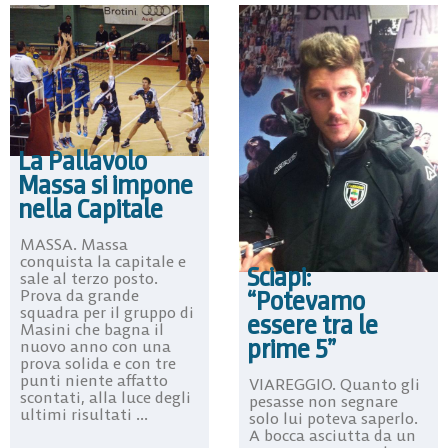
La Pallavolo
Massa si impone
nella Capitale
MASSA. Massa
conquista la capitale e
Sciapi:
sale al terzo posto.
“Potevamo
Prova da grande
squadra per il gruppo di
essere tra le
Masini che bagna il
prime 5”
nuovo anno con una
prova solida e con tre
punti niente affatto
VIAREGGIO. Quanto gli
scontati, alla luce degli
pesasse non segnare
ultimi risultati ...
solo lui poteva saperlo.
A bocca asciutta da un