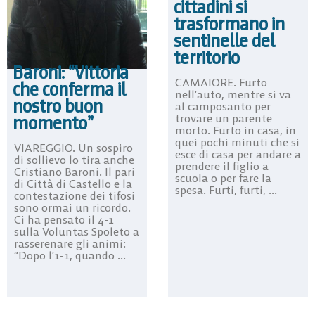
cittadini si
trasformano in
sentinelle del
territorio
Baroni: “Vittoria
CAMAIORE. Furto
che conferma il
nell’auto, mentre si va
nostro buon
al camposanto per
trovare un parente
momento”
morto. Furto in casa, in
quei pochi minuti che si
VIAREGGIO. Un sospiro
esce di casa per andare a
di sollievo lo tira anche
prendere il figlio a
Cristiano Baroni. Il pari
scuola o per fare la
di Città di Castello e la
spesa. Furti, furti, ...
contestazione dei tifosi
sono ormai un ricordo.
Ci ha pensato il 4-1
sulla Voluntas Spoleto a
rasserenare gli animi:
“Dopo l’1-1, quando ...