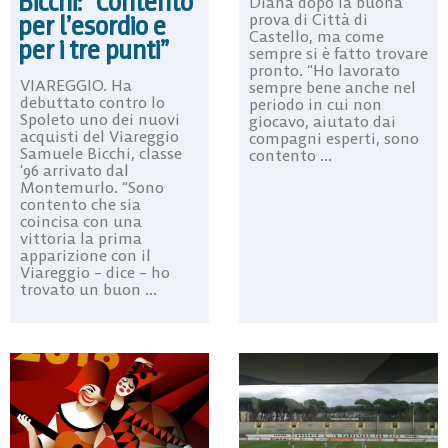
Bicchi: “Contento
Diana dopo la buona
prova di Città di
per l’esordio e
Castello, ma come
per i tre punti”
sempre si è fatto trovare
pronto. “Ho lavorato
VIAREGGIO. Ha
sempre bene anche nel
debuttato contro lo
periodo in cui non
Spoleto uno dei nuovi
giocavo, aiutato dai
acquisti del Viareggio
compagni esperti, sono
Samuele Bicchi, classe
contento ...
’96 arrivato dal
Montemurlo. “Sono
contento che sia
coincisa con una
vittoria la prima
apparizione con il
Viareggio – dice – ho
trovato un buon ...