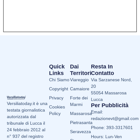
Quick
Dai
Resta In
Links
Territori
Contatto
Chi Siamo
Viareggio
Via Sarzanese Nord,
20
Copyright
Camaiore
55054 Massarosa
Privacy
Forte dei
Lucca
Versiliatoday.it è una
Marmi
Per Pubblicità
Cookies
testata giornalistica
Email:
Policy
Massarosa
autorizzata dal
redazionevt@gmail.com
Pietrasanta
tribunale di Lucca il
Phone: 393-3317601
24 febbraio 2012 al
Seravezza
n° 937 del registro
Hours: Lun-Ven