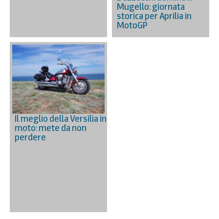
Mugello: giornata
storica per Aprilia in
MotoGP
Il meglio della Versilia in
moto: mete da non
perdere