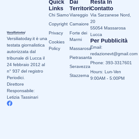
Quick
Dai
Resta In
Links
Territori
Contatto
Chi Siamo
Viareggio
Via Sarzanese Nord,
20
Copyright
Camaiore
55054 Massarosa
Privacy
Forte dei
Lucca
Versiliatoday.it è una
Marmi
Per Pubblicità
Cookies
testata giornalistica
Email:
Policy
Massarosa
autorizzata dal
redazionevt@gmail.com
Pietrasanta
tribunale di Lucca il
Phone: 393-3317601
24 febbraio 2012 al
Seravezza
n° 937 del registro
Hours: Lun-Ven
Stazzema
Periodici.
9:00AM - 5:00PM
Direttore
Responsabile:
Letizia Tassinari