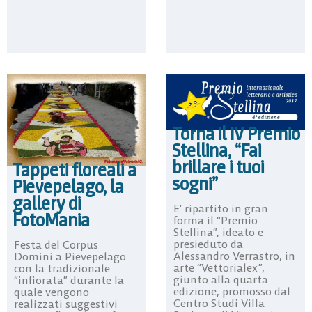
Torna il IV Premio
Stellina, “Fai
brillare i tuoi
Tappeti floreali a
sogni”
Pievepelago, la
gallery di
E’ ripartito in gran
FotoMania
forma il “Premio
Stellina”, ideato e
presieduto da
Festa del Corpus
Alessandro Verrastro, in
Domini a Pievepelago
arte “Vettorialex”,
con la tradizionale
giunto alla quarta
“infiorata” durante la
edizione, promosso dal
quale vengono
Centro Studi Villa
realizzati suggestivi