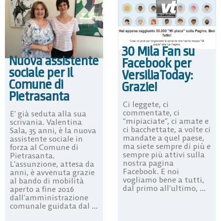
30 Mila Fan su
Nuova assistente
Facebook per
sociale per il
VersiliaToday:
Comune di
Grazie!
Pietrasanta
Ci leggete, ci
commentate, ci
E’ già seduta alla sua
“mipiaciate”, ci amate e
scrivania. Valentina
ci bacchettate, a volte ci
Sala, 35 anni, è la nuova
mandate a quel paese,
assistente sociale in
ma siete sempre di più e
forza al Comune di
sempre più attivi sulla
Pietrasanta.
nostra pagina
L’assunzione, attesa da
Facebook. E noi
anni, è avvenuta grazie
vogliamo bene a tutti,
al bando di mobilità
dal primo all’ultimo, ...
aperto a fine 2016
dall’amministrazione
comunale guidata dal ...