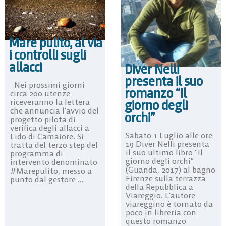
Mare pulito, al via
i controlli sugli
allacci
Diver Nelli
presenta il suo
Nei prossimi giorni
romanzo “Il
circa 200 utenze
riceveranno la lettera
giorno degli
che annuncia l’avvio del
orchi”
progetto pilota di
verifica degli allacci a
Sabato 1 Luglio alle ore
Lido di Camaiore. Si
19 Diver Nelli presenta
tratta del terzo step del
il suo ultimo libro “Il
programma di
giorno degli orchi”
intervento denominato
(Guanda, 2017) al bagno
#Marepulito, messo a
Firenze sulla terrazza
punto dal gestore ...
della Repubblica a
Viareggio. L’autore
viareggino è tornato da
poco in libreria con
questo romanzo