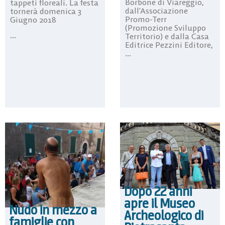
Borbone di Viareggio,
tappeti floreali. La festa
dall’Associazione
tornerà domenica 3
Promo-Terr
Giugno 2018
(Promozione Sviluppo
...
Territorio) e dalla Casa
Editrice Pezzini Editore,
...
Dopo 22 anni
apre il Museo
Nudo in mezzo a
Archeologico di
famiglie con