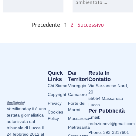
ambientato ...
Precedente
1
2
Successivo
Quick
Dai
Resta In
Links
Territori
Contatto
Chi Siamo
Viareggio
Via Sarzanese Nord,
20
Copyright
Camaiore
55054 Massarosa
Privacy
Forte dei
Lucca
Versiliatoday.it è una
Marmi
Per Pubblicità
Cookies
testata giornalistica
Email:
Policy
Massarosa
autorizzata dal
redazionevt@gmail.com
Pietrasanta
tribunale di Lucca il
Phone: 393-3317601
24 febbraio 2012 al