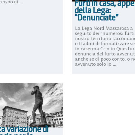
Furti in casa, appe
 1500 di ...
della Lega:
“Denunciate”
La Lega Nord Massarosa a
seguito dei “numerosi furti
nostro territorio raccoman
cittadini di formalizzare 
in caserma Cc o in Questura
denuncia del furto avvenut
anche se di poco conto, o n
avvenuto solo lo ...
a variazione di