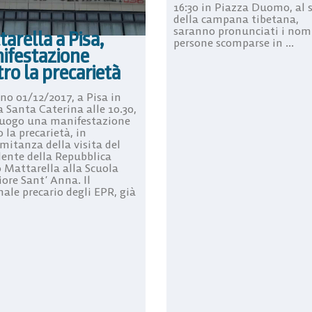
16:30 in Piazza Duomo, al
della campana tibetana,
saranno pronunciati i nomi
arella a Pisa,
persone scomparse in ...
ifestazione
ro la precarietà
rno 01/12/2017, a Pisa in
 Santa Caterina alle 10.30,
luogo una manifestazione
 la precarietà, in
mitanza della visita del
dente della Repubblica
o Mattarella alla Scuola
ore Sant’ Anna. Il
ale precario degli EPR, già