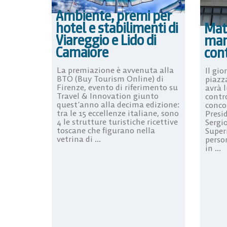
Ambiente, premi per
hotel e stabilimenti di
Matt
Viareggio e Lido di
man
Camaiore
cont
La premiazione è avvenuta alla
Il gio
BTO (Buy Tourism Online) di
piazza
Firenze, evento di riferimento su
avrà 
Travel & Innovation giunto
contro
quest’anno alla decima edizione:
conco
tra le 15 eccellenze italiane, sono
Presi
4 le strutture turistiche ricettive
Sergi
toscane che figurano nella
Superi
vetrina di ...
person
in ...