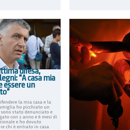
ttima difesa,
egni: “A casa mia
e essere un
tto”
ifendere la mia casa e la
amiglia ho picchiato un
: sono stato denunciato e
gato con 1 anno e 6 mesi di
zionale e ho dovuto
ire chi è entrato in casa