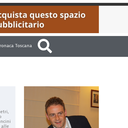
ronaca Toscana
etri,
o
oncini
 alle