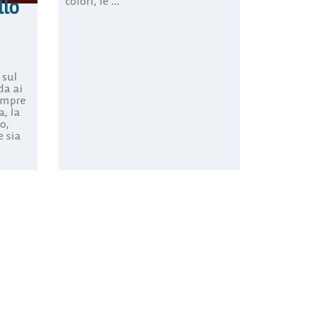
colori, le ...
llo
 sul
da ai
sempre
, la
o,
e sia