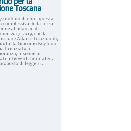
ncio per la
ione Toscana
 74milioni di euro, questa
ra complessiva della terza
ione al bilancio di
ione 2017-2019, che la
ssione Affari istituzionali,
eduta da Giacomo Bugliani
ha licenziato a
oranza, insieme ai
ati interventi normativi.
proposta di legge si ...