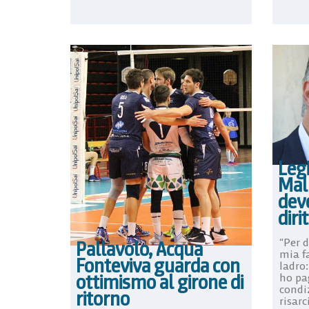
Legi
Mall
dev
diri
“Per d
Pallavolo, Acqua
mia f
Fonteviva guarda con
ladro
ottimismo al girone di
ho pa
condi
ritorno
risarc