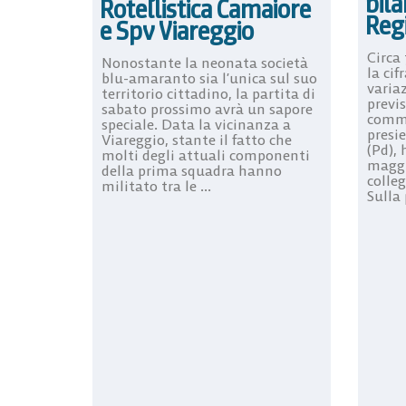
bila
Rotellistica Camaiore
Reg
e Spv Viareggio
Circa
Nonostante la neonata società
la cif
blu-amaranto sia l’unica sul suo
variaz
territorio cittadino, la partita di
previs
sabato prossimo avrà un sapore
commi
speciale. Data la vicinanza a
presi
Viareggio, stante il fatto che
(Pd), 
molti degli attuali componenti
maggi
della prima squadra hanno
colleg
militato tra le ...
Sulla 