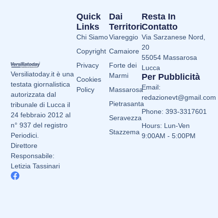
Quick
Dai
Resta In
Links
Territori
Contatto
Chi Siamo
Viareggio
Via Sarzanese Nord,
20
Copyright
Camaiore
55054 Massarosa
Privacy
Forte dei
Lucca
Versiliatoday.it è una
Marmi
Per Pubblicità
Cookies
testata giornalistica
Email:
Policy
Massarosa
autorizzata dal
redazionevt@gmail.com
Pietrasanta
tribunale di Lucca il
Phone: 393-3317601
24 febbraio 2012 al
Seravezza
n° 937 del registro
Hours: Lun-Ven
Stazzema
Periodici.
9:00AM - 5:00PM
Direttore
Responsabile:
Letizia Tassinari