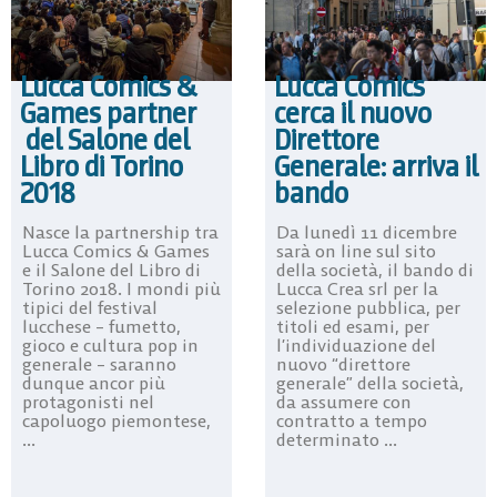
Lucca Comics &
Lucca Comics
Games partner
cerca il nuovo
del Salone del
Direttore
Libro di Torino
Generale: arriva il
2018
bando
Nasce la partnership tra
Da lunedì 11 dicembre
Lucca Comics & Games
sarà on line sul sito
e il Salone del Libro di
della società, il bando di
Torino 2018. I mondi più
Lucca Crea srl per la
tipici del festival
selezione pubblica, per
lucchese – fumetto,
titoli ed esami, per
gioco e cultura pop in
l’individuazione del
generale – saranno
nuovo “direttore
dunque ancor più
generale” della società,
protagonisti nel
da assumere con
capoluogo piemontese,
contratto a tempo
...
determinato ...