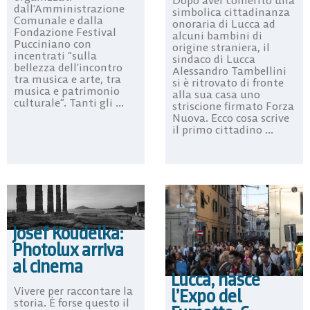
dall’Amministrazione
simbolica cittadinanza
Comunale e dalla
onoraria di Lucca ad
Fondazione Festival
alcuni bambini di
Pucciniano con
origine straniera, il
incentrati “sulla
sindaco di Lucca
bellezza dell’incontro
Alessandro Tambellini
tra musica e arte, tra
si è ritrovato di fronte
musica e patrimonio
alla sua casa uno
culturale”. Tanti gli ...
striscione firmato Forza
Nuova. Ecco cosa scrive
il primo cittadino ...
Josef Koudelka:
Photolux arriva
al cinema
Lucca, nasce
Vivere per raccontare la
l’Expo del
storia. È forse questo il