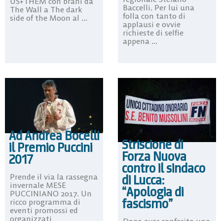
US+THEM con brani da
Baccelli. Per lui una
The Wall a The dark
folla con tanto di
side of the Moon al ...
applausi e ovvie
richieste di selfie
appena ...
Ad Andrea Bocelli
Striscione di
il Premio Puccini
Forza Nuova
2017
contro il sindaco
di Lucca:
Prende il via la rassegna
invernale MESE
“Apologia di
PUCCINIANO 2017. Un
fascismo”
ricco programma di
eventi promossi ed
organizzati
Dopo aver conferito una