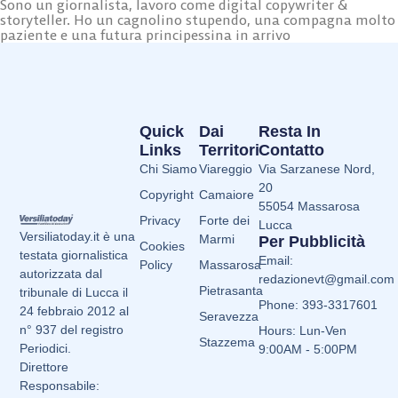
Sono un giornalista, lavoro come digital copywriter &
storyteller. Ho un cagnolino stupendo, una compagna molto
paziente e una futura principessina in arrivo
Quick
Dai
Resta In
Links
Territori
Contatto
Chi Siamo
Viareggio
Via Sarzanese Nord,
20
Copyright
Camaiore
55054 Massarosa
Privacy
Forte dei
Lucca
Versiliatoday.it è una
Marmi
Per Pubblicità
Cookies
testata giornalistica
Email:
Policy
Massarosa
autorizzata dal
redazionevt@gmail.com
Pietrasanta
tribunale di Lucca il
Phone: 393-3317601
24 febbraio 2012 al
Seravezza
n° 937 del registro
Hours: Lun-Ven
Stazzema
Periodici.
9:00AM - 5:00PM
Direttore
Responsabile: