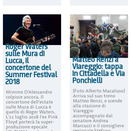
Roger Waters
sulle Mura di
Matteo Renzi a
Lucca, il
Viareggio: tappa
concertone del
in Cittadella e Via
Summer Festival
Ponchielli
2018
[Foto Alberto Macaluso]
Mimmo D’Alessandro
Arriva sul suo treno
colpisce ancora. Il
Matteo Renzi, e scende
concertone dell’estate
alla stazione di
sulle Mura di Lucca è
Viareggio
quello di Roger Waters.
accompagnato dal
L’11 luglio 2018 l’ex Pink
senatore Andrea
Floyd porterà la super-
Marcucci e il consigliere
produzione epocale
regionale Stefano