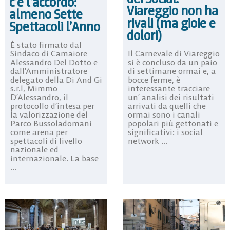
c’è l’accordo:
Viareggio non ha
almeno Sette
rivali (ma gioie e
Spettacoli l’Anno
dolori)
È stato firmato dal
Il Carnevale di Viareggio
Sindaco di Camaiore
si è concluso da un paio
Alessandro Del Dotto e
di settimane ormai e, a
dall’Amministratore
bocce ferme, è
delegato della Di And Gi
interessante tracciare
s.r.l, Mimmo
un’ analisi dei risultati
D’Alessandro, il
arrivati da quelli che
protocollo d’intesa per
ormai sono i canali
la valorizzazione del
popolari più gettonati e
Parco Bussoladomani
significativi: i social
come arena per
network ...
spettacoli di livello
nazionale ed
internazionale. La base
...