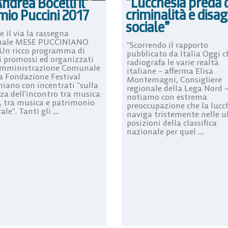
“Lucchesia preda d
ndrea Bocelli il
criminalità e disag
mio Puccini 2017
sociale”
 il via la rassegna
nale MESE PUCCINIANO
“Scorrendo il rapporto
 Un ricco programma di
pubblicato da Italia Oggi c
i promossi ed organizzati
radiografa le varie realtà
Amministrazione Comunale
italiane – afferma Elisa
la Fondazione Festival
Montemagni, Consigliere
niano con incentrati “sulla
regionale della Lega Nord 
zza dell’incontro tra musica
notiamo con estrema
e, tra musica e patrimonio
preoccupazione che la lucc
ale”. Tanti gli ...
naviga tristemente nelle u
posizioni della classifica
nazionale per quel ...