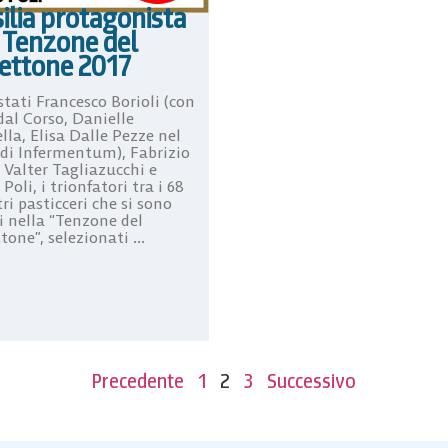
ilia protagonista
a Tenzone del
ettone 2017
tati Francesco Borioli (con
dal Corso, Danielle
la, Elisa Dalle Pezze nel
di Infermentum), Fabrizio
 Valter Tagliazucchi e
Poli, i trionfatori tra i 68
i pasticceri che si sono
i nella “Tenzone del
one”, selezionati ...
Precedente
1
2
3
Successivo