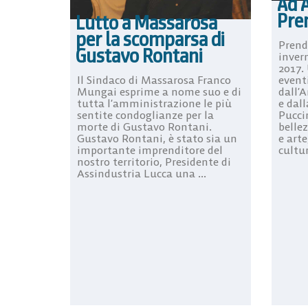
Ad A
Pre
Lutto a Massarosa
per la scomparsa di
Prende
Gustavo Rontani
inver
2017.
Il Sindaco di Massarosa Franco
event
Mungai esprime a nome suo e di
dall’
tutta l’amministrazione le più
e dal
sentite condoglianze per la
Pucci
morte di Gustavo Rontani.
belle
Gustavo Rontani, è stato sia un
e art
importante imprenditore del
cultur
nostro territorio, Presidente di
Assindustria Lucca una ...