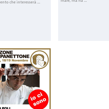
male, ma ha ...
ento che interesserà ...