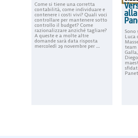
Vers
Come si tiene una corretta
contabilità, come individuare e
all
contenere i costi vivi? Quali voci
Pan
controllare per mantenere sotto
controllo il budget? Come
razionalizzare anziché tagliare?
Sono s
A queste e a molte altre
Luca 
domande sarà data risposta
Massel
mercoledì 29 novembre per ...
team 
Galla,
Diego 
maestr
sfidat
Panett