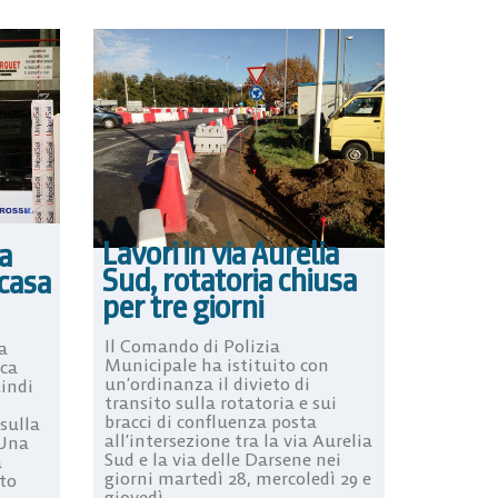
Lavori in via Aurelia
ma
Sud, rotatoria chiusa
 casa
per tre giorni
Il Comando di Polizia
a
Municipale ha istituito con
ica
un’ordinanza il divieto di
indi
transito sulla rotatoria e sui
bracci di confluenza posta
sulla
all’intersezione tra la via Aurelia
 Una
Sud e la via delle Darsene nei
a
giorni martedì 28, mercoledì 29 e
to
giovedì ...