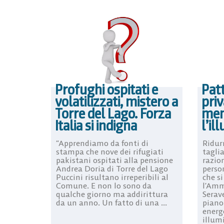
Profughi ospitati e
Pat
volatilizzati, mistero a
pri
Torre del Lago. Forza
men
Italia si indigna
l’il
“Apprendiamo da fonti di
Ridur
stampa che nove dei rifugiati
tagli
pakistani ospitati alla pensione
razion
Andrea Doria di Torre del Lago
person
Puccini risultano irreperibili al
che si
Comune. E non lo sono da
l’Amm
qualche giorno ma addirittura
Serav
da un anno. Un fatto di una ...
piano
energ
illum