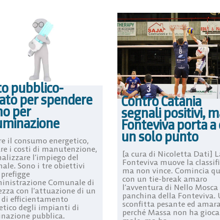
to pubblico-
vato per spendere
Contro Catania
o per
segnali positivi, 
luminazione
Fonteviva porta a
un solo punto
re il consumo energetico,
are i costi di manutenzione,
[a cura di Nicoletta Dati] L
alizzare l’impiego del
Fonteviva muove la classif
ale. Sono i tre obiettivi
ma non vince. Comincia qu
 prefigge
con un tie-break amaro
inistrazione Comunale di
l’avventura di Nello Mosca 
ezza con l’attuazione di un
panchina della Fonteviva.
 di efficientamento
sconfitta pesante ed amar
etico degli impianti di
perché Massa non ha gioca
inazione pubblica.