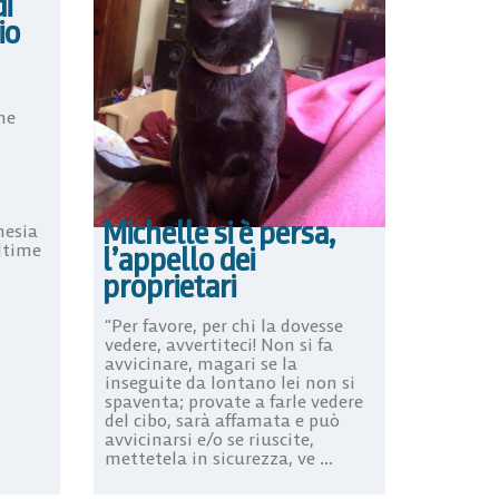
i
io
he
–
Michelle si è persa,
hesia
ltime
l’appello dei
proprietari
“Per favore, per chi la dovesse
vedere, avvertiteci! Non si fa
avvicinare, magari se la
inseguite da lontano lei non si
spaventa; provate a farle vedere
del cibo, sarà affamata e può
avvicinarsi e/o se riuscite,
mettetela in sicurezza, ve ...