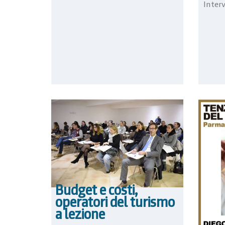
Interv
Budget e costi,
operatori del turismo
a lezione