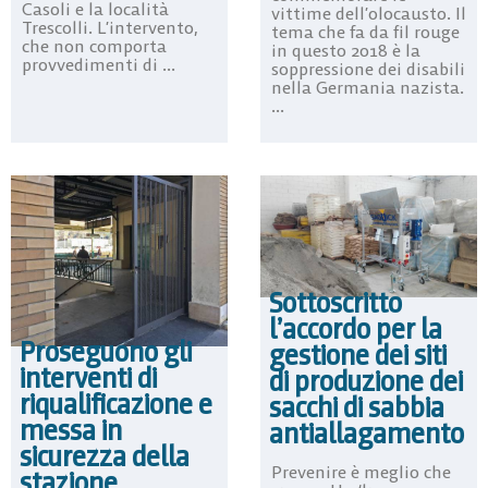
Casoli e la località
vittime dell’olocausto. Il
Trescolli. L’intervento,
tema che fa da fil rouge
che non comporta
in questo 2018 è la
provvedimenti di ...
soppressione dei disabili
nella Germania nazista.
...
Sottoscritto
l’accordo per la
Proseguono gli
gestione dei siti
interventi di
di produzione dei
riqualificazione e
sacchi di sabbia
messa in
antiallagamento
sicurezza della
Prevenire è meglio che
stazione