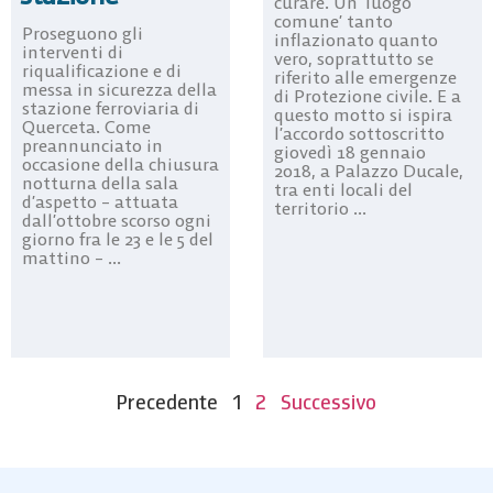
curare. Un ‘luogo
comune’ tanto
Proseguono gli
inflazionato quanto
interventi di
vero, soprattutto se
riqualificazione e di
riferito alle emergenze
messa in sicurezza della
di Protezione civile. E a
stazione ferroviaria di
questo motto si ispira
Querceta. Come
l’accordo sottoscritto
preannunciato in
giovedì 18 gennaio
occasione della chiusura
2018, a Palazzo Ducale,
notturna della sala
tra enti locali del
d’aspetto – attuata
territorio ...
dall’ottobre scorso ogni
giorno fra le 23 e le 5 del
mattino – ...
Precedente
1
2
Successivo