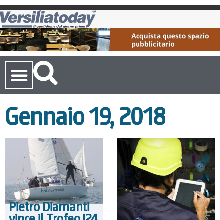
Cronaca Toscana
Gennaio 19, 2018
Pietro Diamanti
vince il Trofeo J24