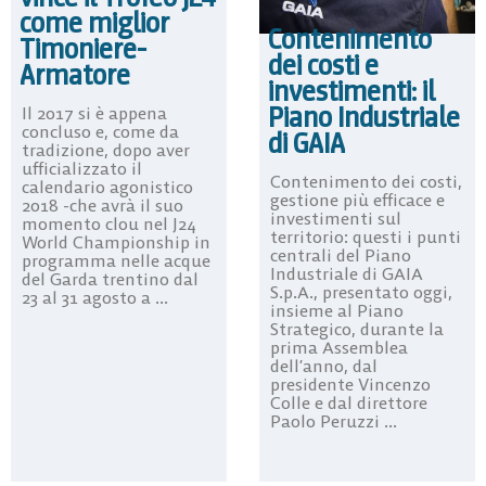
come miglior
Contenimento
Timoniere-
dei costi e
Armatore
investimenti: il
Piano Industriale
Il 2017 si è appena
concluso e, come da
di GAIA
tradizione, dopo aver
ufficializzato il
Contenimento dei costi,
calendario agonistico
gestione più efficace e
2018 -che avrà il suo
investimenti sul
momento clou nel J24
territorio: questi i punti
World Championship in
centrali del Piano
programma nelle acque
Industriale di GAIA
del Garda trentino dal
S.p.A., presentato oggi,
23 al 31 agosto a ...
insieme al Piano
Strategico, durante la
prima Assemblea
dell’anno, dal
presidente Vincenzo
Colle e dal direttore
Paolo Peruzzi ...