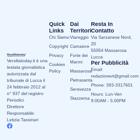
Quick
Dai
Resta In
Links
Territori
Contatto
Chi Siamo
Viareggio
Via Sarzanese Nord,
20
Copyright
Camaiore
55054 Massarosa
Privacy
Forte dei
Lucca
Versiliatoday.it è una
Marmi
Per Pubblicità
Cookies
testata giornalistica
Email:
Policy
Massarosa
autorizzata dal
redazionevt@gmail.com
Pietrasanta
tribunale di Lucca il
Phone: 393-3317601
24 febbraio 2012 al
Seravezza
n° 937 del registro
Hours: Lun-Ven
Stazzema
Periodici.
9:00AM - 5:00PM
Direttore
Responsabile:
Letizia Tassinari