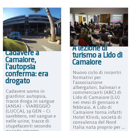
A lezione di
Cadavere a
turismo a Lido di
Camaiore,
Camaiore
l’autopsia
conferma: era
Nuovo ciclo di incontri
formativi per
drogato
l’associazione
albergatori, balneari e
Cadavere uomo in
commercianti (ABC) di
giardino: autopsia,
Lido di Camaiore (LU)
tracce droga in sangue
nei mesi di gennaio e
(ANSA) – VIAREGGIO
febbraio. A Lido di
(LUCCA), 19 GEN – Ci
Camaiore torna infatti
sarebbero, nel sangue e
Hotel Klinik, società di
nelle urine, tracce di
consulenza del Nord
stupefacenti secondo
Italia nata proprio per ...
quanto emerge