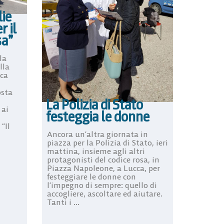
lie
r il
sa”
la
lla
oca
osta
La Polizia di Stato
 ai
festeggia le donne
“Il
Ancora un’altra giornata in
piazza per la Polizia di Stato, ieri
mattina, insieme agli altri
protagonisti del codice rosa, in
Piazza Napoleone, a Lucca, per
festeggiare le donne con
l’impegno di sempre: quello di
accogliere, ascoltare ed aiutare.
Tanti i ...