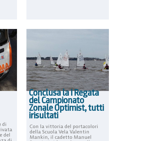
Conclusa la I Regata
del Campionato
Zonale Optimist, tutti
irisultati
 di
Con la vittoria del portacolori
rivata
della Scuola Vela Valentin
e del
Mankin, il cadetto Manuel
nza di