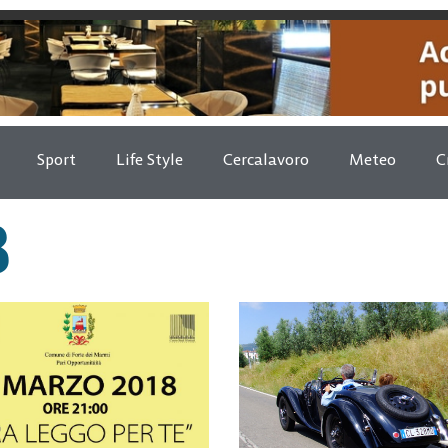
Sport
Life Style
Cercalavoro
Meteo
C
8