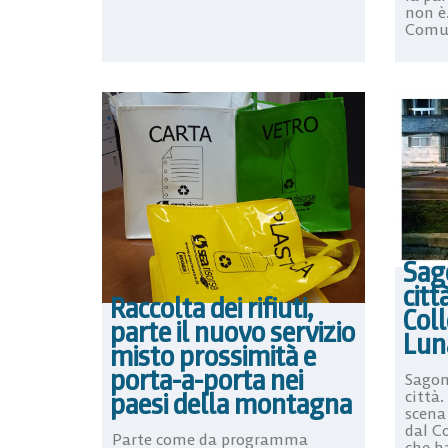
non è
Comun
Sag
citt
Raccolta dei rifiuti,
Coll
parte il nuovo servizio
Lun
misto prossimità e
porta-a-porta nei
Sagom
paesi della montagna
città.
scena
dal C
Parte come da programma
che ha