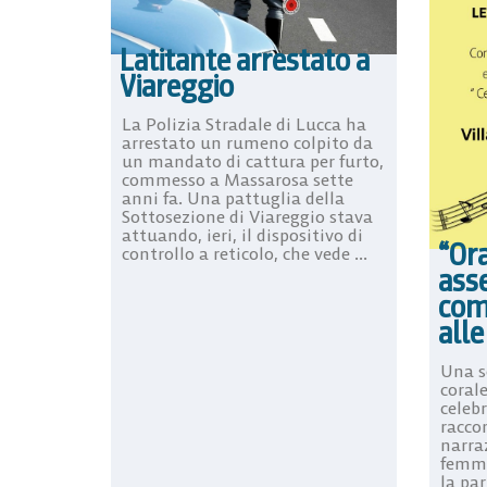
Latitante arrestato a
Viareggio
La Polizia Stradale di Lucca ha
arrestato un rumeno colpito da
un mandato di cattura per furto,
commesso a Massarosa sette
anni fa. Una pattuglia della
Sottosezione di Viareggio stava
attuando, ieri, il dispositivo di
“Ora
controllo a reticolo, che vede ...
asse
com
all
Una s
coral
celeb
raccon
narraz
femmin
la par