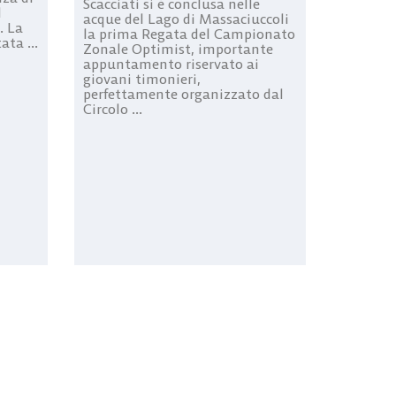
Scacciati si è conclusa nelle
l
acque del Lago di Massaciuccoli
. La
la prima Regata del Campionato
ata ...
Zonale Optimist, importante
appuntamento riservato ai
giovani timonieri,
perfettamente organizzato dal
Circolo ...