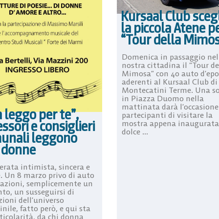
Kursaal Club sceg
la piccola Atene pe
“Tour della Mimo
Domenica in passaggio nel
nostra cittadina il “Tour de
Mimosa” con 40 auto d’ep
aderenti al Kursaal Club di
Montecatini Terme. Una s
in Piazza Duomo nella
mattinata darà l’occasione
 leggo per te”,
partecipanti di visitare la
ssori e consiglieri
mostra appena inaugurata 
dolce ...
unali leggono
e donne
erata intimista, sincera e
e. Un 8 marzo privo di auto
razioni, semplicemente un
to, un susseguirsi di
ioni dell’universo
ile, fatto però, e qui sta
ticolarità, da chi donna