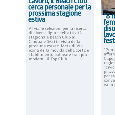
Lavoro, il Beach Club
cerca personale per la
prossima stagione
“8 m
estiva
femm
dis
Al via le selezioni per la ricerca
lavo
di diverse figure dell’attività
stagionale Beach Club al
fes
Cinquale (Ms) in vista della
prossima estate. Meta di Vip,
“Punt
icona della movida della costa e
affer
stabilimento balneare tra i più
Capog
moderni, il Top Club ...
region
“divid
piazza
per tr
convi
va in p