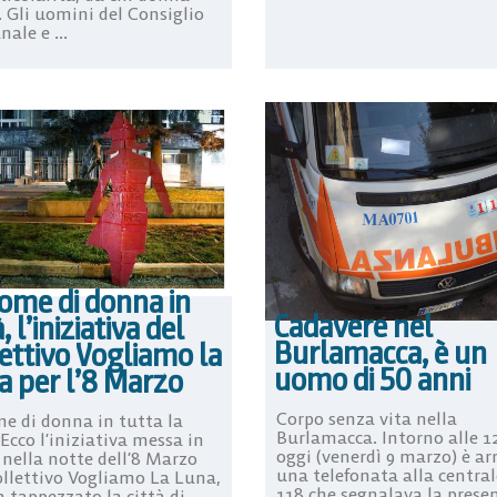
. Gli uomini del Consiglio
ale e ...
ome di donna in
Cadavere nel
à, l’iniziativa del
Burlamacca, è un
ettivo Vogliamo la
uomo di 50 anni
a per l’8 Marzo
Corpo senza vita nella
e di donna in tutta la
Burlamacca. Intorno alle 12
 Ecco l’iniziativa messa in
oggi (venerdì 9 marzo) è ar
 nella notte dell’8 Marzo
una telefonata alla central
ollettivo Vogliamo La Luna,
118 che segnalava la prese
 tappezzato la città di