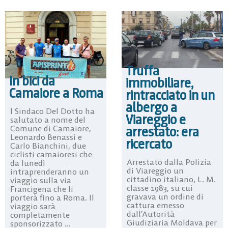
Truffa
In bici da
immobiliare,
Camaiore a Roma
rintracciato in un
albergo a
l Sindaco Del Dotto ha
Viareggio e
salutato a nome del
arrestato: era
Comune di Camaiore,
Leonardo Benassi e
ricercato
Carlo Bianchini, due
ciclisti camaioresi che
Arrestato dalla Polizia
da lunedì
di Viareggio un
intraprenderanno un
cittadino italiano, L. M.
viaggio sulla via
classe 1983, su cui
Francigena che li
gravava un ordine di
porterà fino a Roma. Il
cattura emesso
viaggio sarà
dall’Autorità
completamente
Giudiziaria Moldava per
sponsorizzato ...