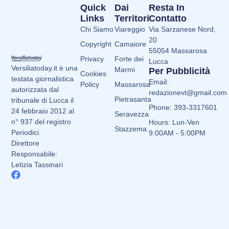
Quick
Dai
Resta In
Links
Territori
Contatto
Chi Siamo
Viareggio
Via Sarzanese Nord,
20
Copyright
Camaiore
55054 Massarosa
Privacy
Forte dei
Lucca
Versiliatoday.it è una
Marmi
Per Pubblicità
Cookies
testata giornalistica
Email:
Policy
Massarosa
autorizzata dal
redazionevt@gmail.com
Pietrasanta
tribunale di Lucca il
Phone: 393-3317601
24 febbraio 2012 al
Seravezza
n° 937 del registro
Hours: Lun-Ven
Stazzema
Periodici.
9:00AM - 5:00PM
Direttore
Responsabile:
Letizia Tassinari