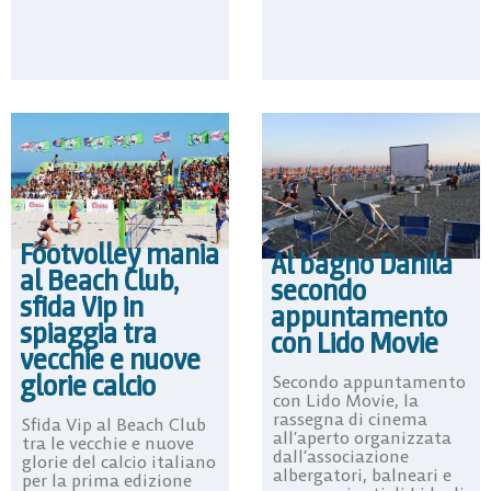
Footvolley mania
Al bagno Danila
al Beach Club,
secondo
sfida Vip in
appuntamento
spiaggia tra
con Lido Movie
vecchie e nuove
glorie calcio
Secondo appuntamento
con Lido Movie, la
rassegna di cinema
Sfida Vip al Beach Club
all’aperto organizzata
tra le vecchie e nuove
dall’associazione
glorie del calcio italiano
albergatori, balneari e
per la prima edizione