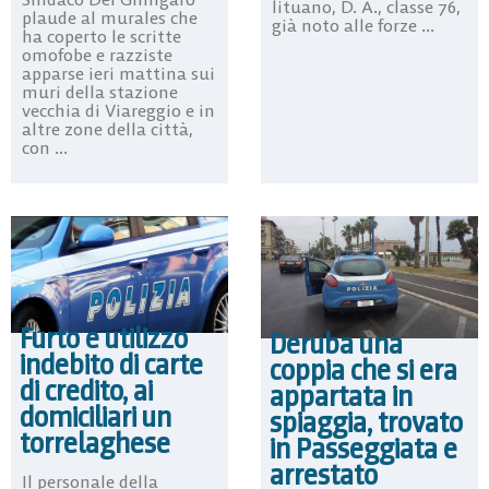
lituano, D. A., classe 76,
plaude al murales che
già noto alle forze ...
ha coperto le scritte
omofobe e razziste
apparse ieri mattina sui
muri della stazione
vecchia di Viareggio e in
altre zone della città,
con ...
Furto e utilizzo
Deruba una
indebito di carte
coppia che si era
di credito, ai
appartata in
domiciliari un
spiaggia, trovato
torrelaghese
in Passeggiata e
arrestato
Il personale della