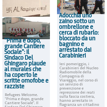
Adocchia uno
zaino sotto un
ombrellone e
cerca di rubarlo:
bloccato da un
“Prima e dopo,
bagnino e
grande Cantiere
arrestato dai
Sociale”: il
Carabinieri
Sindaco Del
Ghingaro plaude
Ieri pomeriggio, i
al murales che
Carabinieri del Nucleo
Radiomobile della
ha coperto le
Compagnia di
scritte omofobe e
Viareggio, nel corso di
un servizio di
razziste
prevenzione e
repressione dei reati
Refugees Welcome.
sulla fascia costiera,
“Prima e dopo, grande
hanno arrestato in
Cantiere Sociale”. Il
flagranza un cittadino
Sindaco Del Ghingaro