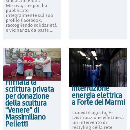
sindacato Fiom.
Missiva, che poi, ha
pubblicato
integralmente sul suo
profilo Facebook,
raccogliendo solidarietà
e vicinanza da parte ...
Firmata la
Interruzione
scrittura privata
energia elettrica
per donazione
a Forte dei Marmi
della scultura
“Venere” di
Lunedì 6 agosto, E-
Massimiliano
Distribuzione effettuerà
Pelletti
un intervento di
restyling della rete