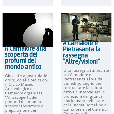
A Camaiore e
A Camaiore alla
Pietrasanta la
scoperta dei
rassegna
profumi del
“Altre/visioni”
mondo antico
Una rassegna itinerante
tra Camaiore e
Giovedì 2 agosto, dalle
Pietrasanta al via da
ore 21.00 alle ore 23.00,
Lunedì 30 Luglio per
il Civico Museo
contrastare la calura
Archeologico di
estiva e intervallare le
Camaiore organizza
proiezioni dei grandi
“Alla scoperta dei
blockbuster nelle sale
profumi del mondo
del Cinema Borsalino di
antico: laboratorio di
Camaiore e del Cinema
preparazione dei
Comunale di