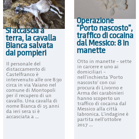
Operazione
“Porto nascosto”,
Si accascia a
traffico di cocaina
terra, la cavalla
dal Messico: 8 in
Bianca salvata
manette
dai pompieri
Otto in manette – sette
Il personale del
in carcere e uno ai
distaccamento di
domiciliari –
Castelfranco è
nell’inchiesta ‘Porto
intervenuto alle ore 8:30
nascosto’ con cui
circa in via Vaiano nel
procura di Livorno e
comune di Montopoli
Arma dei carabinieri
per il recupero di un
hanno scoperto un
cavallo. Una cavalla di
traffico di cocaina dal
nome Bianca di 15 anni
Messico alla città
da ieri sera si è
labronica. L’indagine è
accasciata a ...
partita nell’ottobre
2017 ...