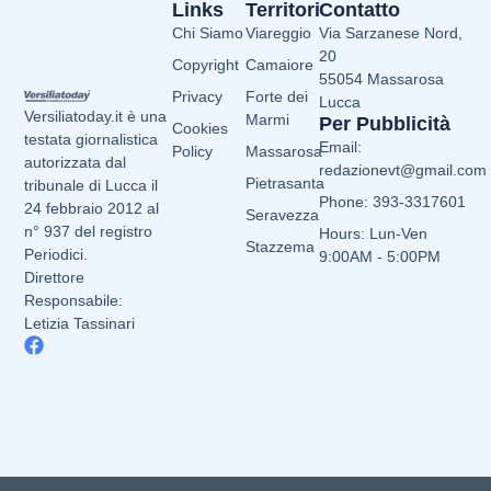
Links
Territori
Contatto
Chi Siamo
Viareggio
Via Sarzanese Nord,
20
Copyright
Camaiore
55054 Massarosa
Privacy
Forte dei
Lucca
Versiliatoday.it è una
Marmi
Per Pubblicità
Cookies
testata giornalistica
Email:
Policy
Massarosa
autorizzata dal
redazionevt@gmail.com
Pietrasanta
tribunale di Lucca il
Phone: 393-3317601
24 febbraio 2012 al
Seravezza
n° 937 del registro
Hours: Lun-Ven
Stazzema
Periodici.
9:00AM - 5:00PM
Direttore
Responsabile:
Letizia Tassinari