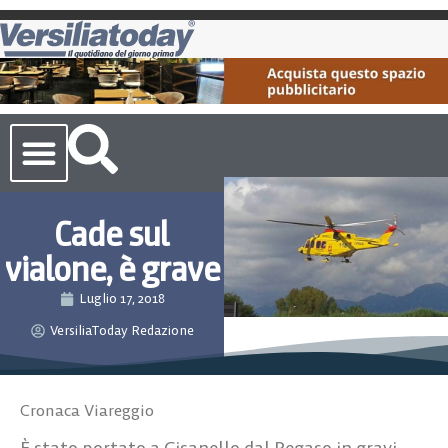
Cronaca Toscana
Cade sul
vialone, è grave
Luglio 17, 2018
VersiliaToday Redazione
Cronaca Viareggio
È stato portato a Cisanello dal Pegaso in gravi