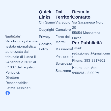
Quick
Dai
Resta In
Links
Territori
Contatto
Chi Siamo
Viareggio
Via Sarzanese Nord,
20
Copyright
Camaiore
55054 Massarosa
Privacy
Forte dei
Lucca
Versiliatoday.it è una
Marmi
Per Pubblicità
Cookies
testata giornalistica
Email:
Policy
Massarosa
autorizzata dal
redazionevt@gmail.com
Pietrasanta
tribunale di Lucca il
Phone: 393-3317601
24 febbraio 2012 al
Seravezza
n° 937 del registro
Hours: Lun-Ven
Stazzema
Periodici.
9:00AM - 5:00PM
Direttore
Responsabile:
Letizia Tassinari