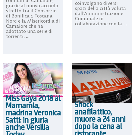
collinari di Camaiore,
coinvolgano diversi
grazie al nuovo accordo
spazi della città voluta
stretto tra il Consorzio
dall’Amministrazione
di Bonifica 1 Toscana
Comunale in
Nord e la Misericordia di
collaborazione con la ...
Camaiore che ha
adottato una serie di
torrenti. ...
Miss Gaya 2018 al
Shock
Mamamia,
anafilattico,
madrina Veronica
muore a 24 anni
Satti: in giuria
dopo la cena al
anche Versilia
ristorante
Today