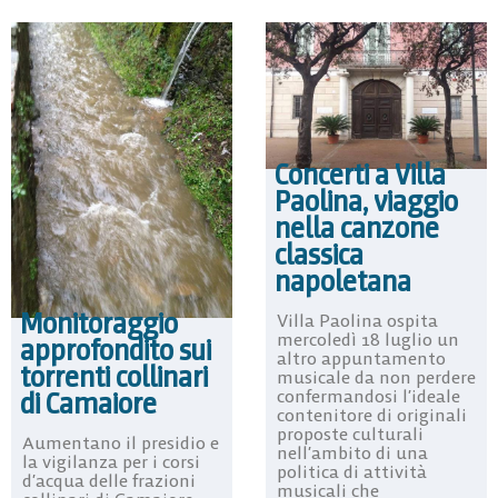
Concerti a Villa
Paolina, viaggio
nella canzone
classica
napoletana
Monitoraggio
Villa Paolina ospita
mercoledì 18 luglio un
approfondito sui
altro appuntamento
torrenti collinari
musicale da non perdere
di Camaiore
confermandosi l’ideale
contenitore di originali
proposte culturali
Aumentano il presidio e
nell’ambito di una
la vigilanza per i corsi
politica di attività
d’acqua delle frazioni
musicali che