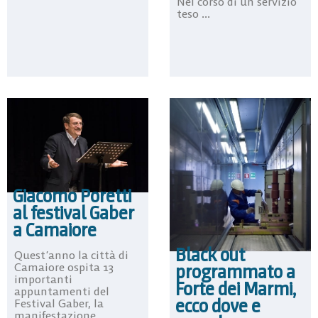
Nel corso di un servizio
teso ...
Giacomo Poretti
al festival Gaber
a Camaiore
Black out
Quest’anno la città di
Camaiore ospita 13
programmato a
importanti
Forte dei Marmi,
appuntamenti del
ecco dove e
Festival Gaber, la
manifestazione