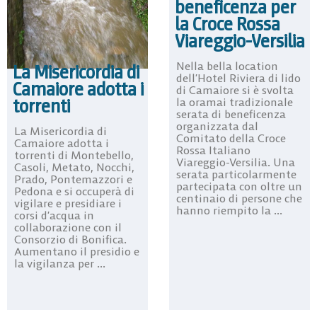
beneficenza per
la Croce Rossa
Viareggio-Versilia
Nella bella location
La Misericordia di
dell’Hotel Riviera di lido
Camaiore adotta i
di Camaiore si è svolta
torrenti
la oramai tradizionale
serata di beneficenza
organizzata dal
La Misericordia di
Comitato della Croce
Camaiore adotta i
Rossa Italiano
torrenti di Montebello,
Viareggio-Versilia. Una
Casoli, Metato, Nocchi,
serata particolarmente
Prado, Pontemazzori e
partecipata con oltre un
Pedona e si occuperà di
centinaio di persone che
vigilare e presidiare i
hanno riempito la ...
corsi d’acqua in
collaborazione con il
Consorzio di Bonifica.
Aumentano il presidio e
la vigilanza per ...