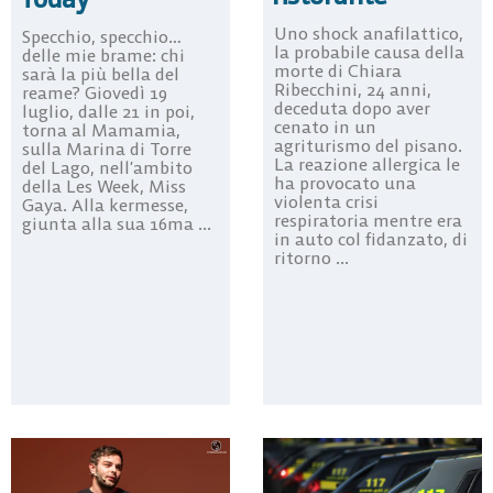
Uno shock anafilattico,
Specchio, specchio…
la probabile causa della
delle mie brame: chi
morte di Chiara
sarà la più bella del
Ribecchini, 24 anni,
reame? Giovedì 19
deceduta dopo aver
luglio, dalle 21 in poi,
cenato in un
torna al Mamamia,
agriturismo del pisano.
sulla Marina di Torre
La reazione allergica le
del Lago, nell’ambito
ha provocato una
della Les Week, Miss
violenta crisi
Gaya. Alla kermesse,
respiratoria mentre era
giunta alla sua 16ma ...
in auto col fidanzato, di
ritorno ...