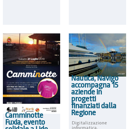
Nautica, Navigo
accompagna 15
aziende in
progetti
finanziati dalla
Regione
Camminotte
Fuxia, evento
Digitalizzazione
solidale a Lido
informatica,