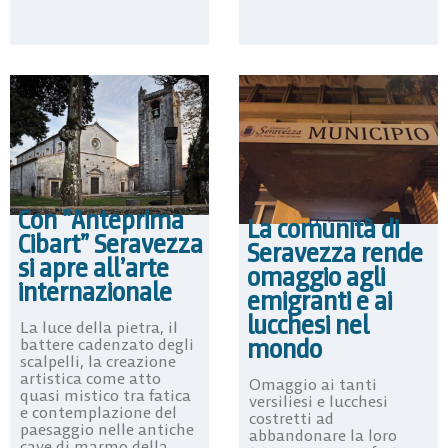
Con “Anteprima
La comunità di
Cibart” Seravezza
Seravezza rende
si apre all’arte
omaggio agli
internazionale
emigranti e ai
lucchesi nel
La luce della pietra, il
mondo
battere cadenzato degli
scalpelli, la creazione
artistica come atto
Omaggio ai tanti
quasi mistico tra fatica
versiliesi e lucchesi
e contemplazione del
costretti ad
paesaggio nelle antiche
abbandonare la loro
cave di marmo della