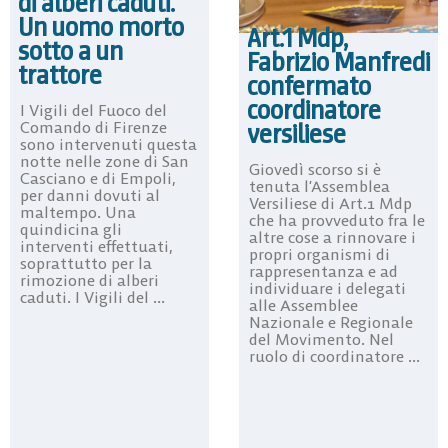
di alberi caduti.
Un uomo morto
Art.1 Mdp,
sotto a un
Fabrizio Manfredi
trattore
confermato
coordinatore
I Vigili del Fuoco del
versiliese
Comando di Firenze
sono intervenuti questa
notte nelle zone di San
Giovedì scorso si è
Casciano e di Empoli,
tenuta l’Assemblea
per danni dovuti al
Versiliese di Art.1 Mdp
maltempo. Una
che ha provveduto fra le
quindicina gli
altre cose a rinnovare i
interventi effettuati,
propri organismi di
soprattutto per la
rappresentanza e ad
rimozione di alberi
individuare i delegati
caduti. I Vigili del ...
alle Assemblee
Nazionale e Regionale
del Movimento. Nel
ruolo di coordinatore ...