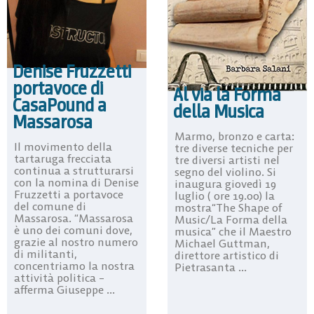
Denise Fruzzetti
portavoce di
Al via la Forma
CasaPound a
della Musica
Massarosa
Marmo, bronzo e carta:
Il movimento della
tre diverse tecniche per
tartaruga frecciata
tre diversi artisti nel
continua a strutturarsi
segno del violino. Si
con la nomina di Denise
inaugura giovedì 19
Fruzzetti a portavoce
luglio ( ore 19.00) la
del comune di
mostra“The Shape of
Massarosa. “Massarosa
Music/La Forma della
è uno dei comuni dove,
musica” che il Maestro
grazie al nostro numero
Michael Guttman,
di militanti,
direttore artistico di
concentriamo la nostra
Pietrasanta ...
attività politica –
afferma Giuseppe ...