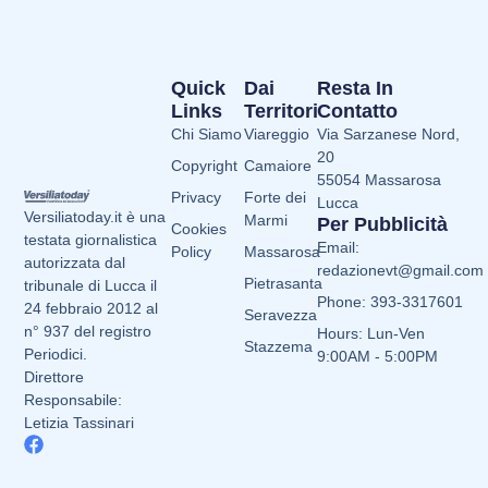
Quick
Dai
Resta In
Links
Territori
Contatto
Chi Siamo
Viareggio
Via Sarzanese Nord,
20
Copyright
Camaiore
55054 Massarosa
Privacy
Forte dei
Lucca
Versiliatoday.it è una
Marmi
Per Pubblicità
Cookies
testata giornalistica
Email:
Policy
Massarosa
autorizzata dal
redazionevt@gmail.com
Pietrasanta
tribunale di Lucca il
Phone: 393-3317601
24 febbraio 2012 al
Seravezza
n° 937 del registro
Hours: Lun-Ven
Stazzema
Periodici.
9:00AM - 5:00PM
Direttore
Responsabile:
Letizia Tassinari