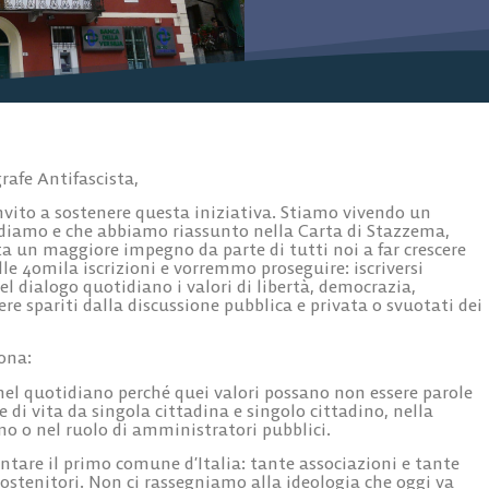
grafe Antifascista,
 invito a sostenere questa iniziativa. Stiamo vivendo un
 crediamo e che abbiamo riassunto nella Carta di Stazzema,
ta un maggiore impegno da parte di tutti noi a far crescere
lle 40mila iscrizioni e vorremmo proseguire: iscriversi
nel dialogo quotidiano i valori di libertà, democrazia,
re spariti dalla discussione pubblica e privata o svuotati dei
ona:
 nel quotidiano perché quei valori possano non essere parole
 di vita da singola cittadina e singolo cittadino, nella
mo o nel ruolo di amministratori pubblici.
ntare il primo comune d’Italia: tante associazioni e tante
tenitori. Non ci rassegniamo alla ideologia che oggi va