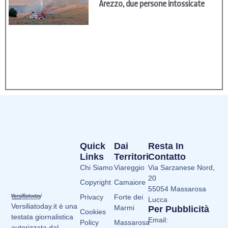
Arezzo, due persone intossicate
Quick
Dai
Resta In
Links
Territori
Contatto
Chi Siamo
Viareggio
Via Sarzanese Nord,
20
Copyright
Camaiore
55054 Massarosa
Privacy
Forte dei
Lucca
Versiliatoday.it è una
Marmi
Per Pubblicità
Cookies
testata giornalistica
Email:
Policy
Massarosa
autorizzata dal