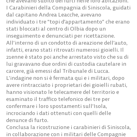
che avevano subito dei furti nelle loro abitazioni.
I Carabinieri della Compagnia di Siniscola, guidati
dal capitano Andrea Leacche, avevano
individuato i tre “topi d’appartamento” che erano
stati bloccati al centro di Olbia dopo un
inseguimento e denunciati per ricettazione.
All’interno di un condotto di areazione dell’auto,
infatti, erano stati ritrovati numerosi gioielli. Il
21enne è stato poi anche arrestato visto che su di
lui gravavano due ordini di custodia cautelare in
carcere, già emessi dal Tribunale di Lucca.
L’indagine non si è fermata qui e i militari, dopo
avere rintracciato i proprietari dei gioielli rubati,
hanno visionato le telecamere del territorio e
esaminato il traffico telefonico dei tre per
confermare i loro spostamenti sull’Isola,
incrociando i dati ottenuti con quelli delle
denunce di furto.
Conclusa la ricostruzione i carabinieri di Siniscola,
in collaborazione con i militari delle Compagnie