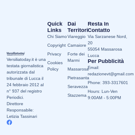
Quick
Dai
Resta In
Links
Territori
Contatto
Chi Siamo
Viareggio
Via Sarzanese Nord,
20
Copyright
Camaiore
55054 Massarosa
Privacy
Forte dei
Lucca
Versiliatoday.it è una
Marmi
Per Pubblicità
Cookies
testata giornalistica
Email:
Policy
Massarosa
autorizzata dal
redazionevt@gmail.com
Pietrasanta
tribunale di Lucca il
Phone: 393-3317601
24 febbraio 2012 al
Seravezza
n° 937 del registro
Hours: Lun-Ven
Stazzema
Periodici.
9:00AM - 5:00PM
Direttore
Responsabile:
Letizia Tassinari