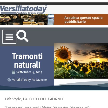
Cronaca Toscana
Tramonti
naturali
Settembre 4, 2019
VersiliaToday Redazione
Life Style
,
LA FOTO DEL GIORNO
Tramonti naturali (foto Roberto Pieraccini)