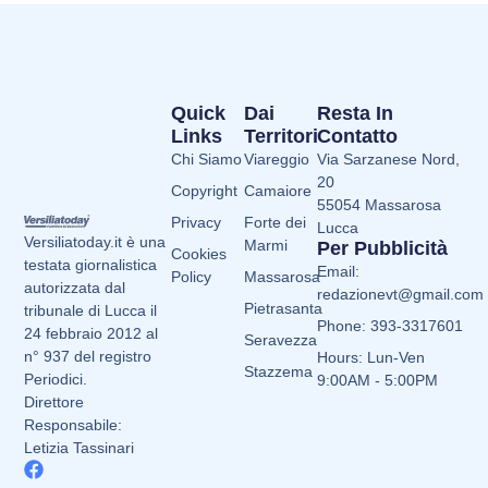
Quick
Dai
Resta In
Links
Territori
Contatto
Chi Siamo
Viareggio
Via Sarzanese Nord,
20
Copyright
Camaiore
55054 Massarosa
Privacy
Forte dei
Lucca
Versiliatoday.it è una
Marmi
Per Pubblicità
Cookies
testata giornalistica
Email:
Policy
Massarosa
autorizzata dal
redazionevt@gmail.com
Pietrasanta
tribunale di Lucca il
Phone: 393-3317601
24 febbraio 2012 al
Seravezza
n° 937 del registro
Hours: Lun-Ven
Stazzema
Periodici.
9:00AM - 5:00PM
Direttore
Responsabile:
Letizia Tassinari