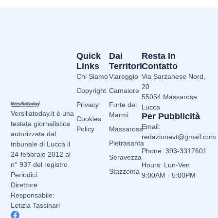
Quick
Dai
Resta In
Links
Territori
Contatto
Chi Siamo
Viareggio
Via Sarzanese Nord,
20
Copyright
Camaiore
55054 Massarosa
Privacy
Forte dei
Lucca
Versiliatoday.it è una
Marmi
Per Pubblicità
Cookies
testata giornalistica
Email:
Policy
Massarosa
autorizzata dal
redazionevt@gmail.com
Pietrasanta
tribunale di Lucca il
Phone: 393-3317601
24 febbraio 2012 al
Seravezza
n° 937 del registro
Hours: Lun-Ven
Stazzema
Periodici.
9:00AM - 5:00PM
Direttore
Responsabile:
Letizia Tassinari