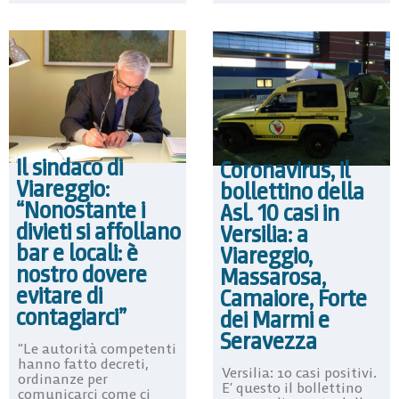
Il sindaco di
Coronavirus, il
Viareggio:
bollettino della
“Nonostante i
Asl. 10 casi in
divieti si affollano
Versilia: a
bar e locali: è
Viareggio,
nostro dovere
Massarosa,
evitare di
Camaiore, Forte
contagiarci”
dei Marmi e
Seravezza
“Le autorità competenti
hanno fatto decreti,
Versilia: 10 casi positivi.
ordinanze per
E’ questo il bollettino
comunicarci come ci