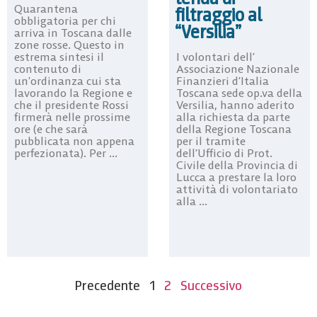
Quarantena
filtraggio al
obbligatoria per chi
“Versilia”
arriva in Toscana dalle
zone rosse. Questo in
I volontari dell’
estrema sintesi il
Associazione Nazionale
contenuto di
Finanzieri d’Italia
un’ordinanza cui sta
Toscana sede op.va della
lavorando la Regione e
Versilia, hanno aderito
che il presidente Rossi
alla richiesta da parte
firmerà nelle prossime
della Regione Toscana
ore (e che sarà
per il tramite
pubblicata non appena
dell’Ufficio di Prot.
perfezionata). Per ...
Civile della Provincia di
Lucca a prestare la loro
attività di volontariato
alla ...
Precedente
1
2
Successivo