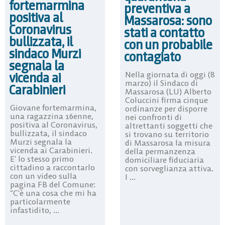
fortemarmina
preventiva a
positiva al
Massarosa: sono
Coronavirus
stati a contatto
bullizzata, il
con un probabile
sindaco Murzi
contagiato
segnala la
vicenda ai
Nella giornata di oggi (8
marzo) il Sindaco di
Carabinieri
Massarosa (LU) Alberto
Coluccini firma cinque
Giovane fortemarmina,
ordinanze per disporre
una ragazzina 16enne,
nei confronti di
positiva al Coronavirus,
altrettanti soggetti che
bullizzata, il sindaco
si trovano su territorio
Murzi segnala la
di Massarosa la misura
vicenda ai Carabinieri.
della permanzenza
E’ lo stesso primo
domiciliare fiduciaria
cittadino a raccontarlo
con sorveglianza attiva.
con un video sulla
I ...
pagina FB del Comune:
“C’è una cosa che mi ha
particolarmente
infastidito, ...