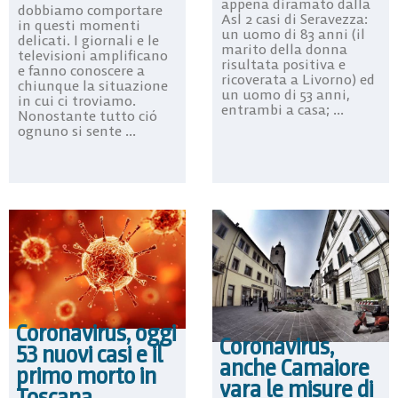
appena diramato dalla
dobbiamo comportare
Asl 2 casi di Seravezza:
in questi momenti
un uomo di 83 anni (il
delicati. I giornali e le
marito della donna
televisioni amplificano
risultata positiva e
e fanno conoscere a
ricoverata a Livorno) ed
chiunque la situazione
un uomo di 53 anni,
in cui ci troviamo.
entrambi a casa; ...
Nonostante tutto ció
ognuno si sente ...
Coronavirus, oggi
Coronavirus,
53 nuovi casi e il
anche Camaiore
primo morto in
vara le misure di
Toscana