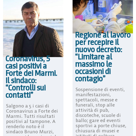
Regione al lavoro
per recepire il
nuovo decreto:
“Limitare al
Coronavirus, 5
massimo le
casi positivi a
occasioni di
Forte dei Marmi.
contagio”
Il sindaco:
“Controlli sui
Sospensione di eventi,
contatti”
manifestazioni,
spettacoli, messe e
funerali, stop alle
Salgono a 5 i casi di
attività di pub,
Coronavirus a Forte dei
discoteche, scuole di
Marmi. Tutti risultati
ballo; gare ed eventi
positivi al tampone. A
sportivi a porte chiuse,
renderlo noto è il
chiusura di musei e
sindaco Bruno Murzi,
istituti di cultura,