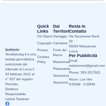
Quick
Dai
Resta In
Links
Territori
Contatto
Chi Siamo
Viareggio
Via Sarzanese Nord,
20
Copyright
Camaiore
55054 Massarosa
Privacy
Forte dei
Lucca
Versiliatoday.it è una
Marmi
Per Pubblicità
Cookies
testata giornalistica
Email:
Policy
Massarosa
autorizzata dal
redazionevt@gmail.com
Pietrasanta
tribunale di Lucca il
Phone: 393-3317601
24 febbraio 2012 al
Seravezza
n° 937 del registro
Hours: Lun-Ven
Stazzema
Periodici.
9:00AM - 5:00PM
Direttore
Responsabile:
Letizia Tassinari