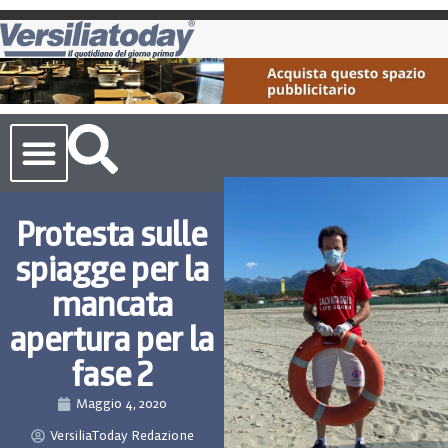
Cronaca Toscana
Protesta sulle
spiagge per la
mancata
apertura per la
fase 2
Maggio 4, 2020
VersiliaToday Redazione