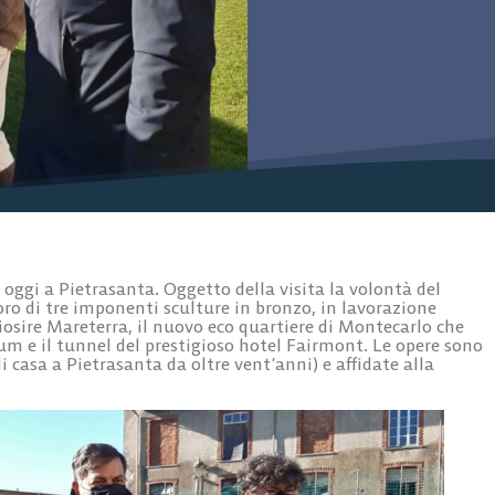
a oggi a Pietrasanta. Oggetto della visita la volontà del
oro di tre imponenti sculture in bronzo, in lavorazione
osire Mareterra, il nuovo eco quartiere di Montecarlo che
um e il tunnel del prestigioso hotel Fairmont. Le opere sono
i casa a Pietrasanta da oltre vent’anni) e affidate alla