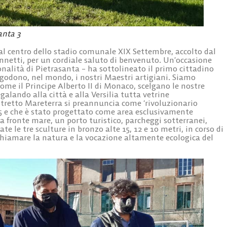
anta 3
o al centro dello stadio comunale XIX Settembre, accolto dal
nnetti, per un cordiale saluto di benvenuto. Un’occasione
ionalità di Pietrasanta – ha sottolineato il primo cittadino
i godono, nel mondo, i nostri Maestri artigiani. Siamo
come il Principe Alberto II di Monaco, scelgano le nostre
egalando alla città e alla Versilia tutta vetrine
istretto Mareterra si preannuncia come ‘rivoluzionario
25 e che è stato progettato come area esclusivamente
a fronte mare, un porto turistico, parcheggi sotterranei,
ate le tre sculture in bronzo alte 15, 12 e 10 metri, in corso di
ichiamare la natura e la vocazione altamente ecologica del