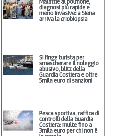
Malattie al polmone,
diagnosi più rapide e
meno invasive: a Siena
arriva la criobiopsia
Si finge turista per
smascherare il noleggio
abusivo, blitz della
Guardia Costiera e oltre
5mila euro di sanzioni
Pesca sportiva, raffica di
controlli della Guardia
Costiera: multe fino a
3mila euro per chi non è