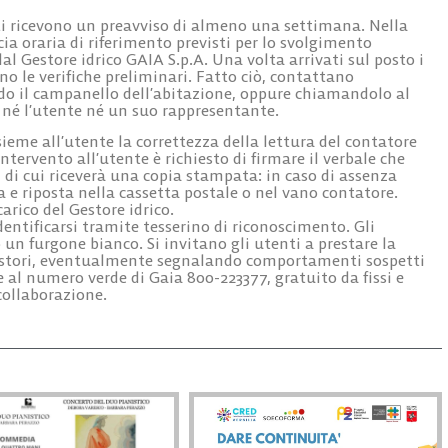
ati ricevono un preavviso di almeno una settimana. Nella
cia oraria di riferimento previsti per lo svolgimento
dal Gestore idrico GAIA S.p.A. Una volta arrivati sul posto i
no le verifiche preliminari. Fatto ciò, contattano
ndo il campanello dell’abitazione, oppure chiamandolo al
 né l’utente né un suo rappresentante.
sieme all’utente la correttezza della lettura del contatore
ntervento all’utente è richiesto di firmare il verbale che
 di cui riceverà una copia stampata: in caso di assenza
e riposta nella cassetta postale o nel vano contatore.
carico del Gestore idrico.
identificarsi tramite tesserino di riconoscimento. Gli
 un furgone bianco. Si invitano gli utenti a prestare la
ostori, eventualmente segnalando comportamenti sospetti
 al numero verde di Gaia 800-223377, gratuito da fissi e
 collaborazione.