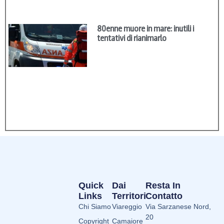
80enne muore in mare: inutili i
tentativi di rianimarlo
Quick
Dai
Resta In
Links
Territori
Contatto
Chi Siamo
Viareggio
Via Sarzanese Nord,
20
Copyright
Camaiore