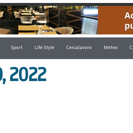
Sport
Life Style
Cercalavoro
Meteo
C
, 2022