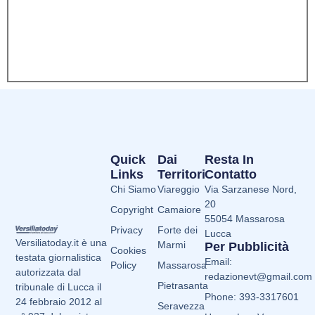
Quick
Dai
Resta In
Links
Territori
Contatto
Chi Siamo
Viareggio
Via Sarzanese Nord,
20
Copyright
Camaiore
55054 Massarosa
Privacy
Forte dei
Lucca
Versiliatoday.it è una
Marmi
Per Pubblicità
Cookies
testata giornalistica
Email:
Policy
Massarosa
autorizzata dal
redazionevt@gmail.com
Pietrasanta
tribunale di Lucca il
Phone: 393-3317601
24 febbraio 2012 al
Seravezza