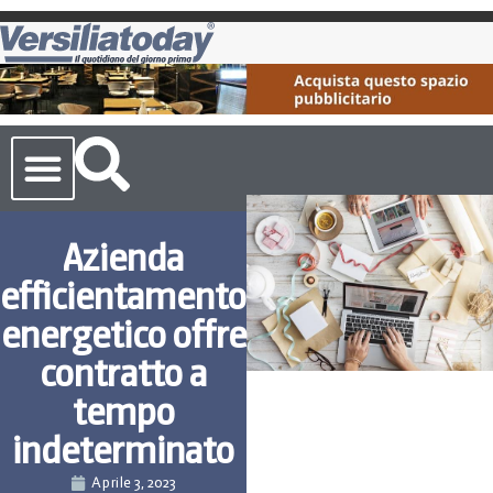
Cronaca Toscana
Azienda
efficientamento
energetico offre
contratto a
tempo
indeterminato
Aprile 3, 2023