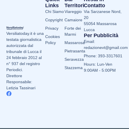
Links
Territori
Contatto
Chi Siamo
Viareggio
Via Sarzanese Nord,
20
Copyright
Camaiore
55054 Massarosa
Privacy
Forte dei
Lucca
Versiliatoday.it è una
Marmi
Per Pubblicità
Cookies
testata giornalistica
Email:
Policy
Massarosa
autorizzata dal
redazionevt@gmail.com
Pietrasanta
tribunale di Lucca il
Phone: 393-3317601
24 febbraio 2012 al
Seravezza
n° 937 del registro
Hours: Lun-Ven
Stazzema
Periodici.
9:00AM - 5:00PM
Direttore
Responsabile:
Letizia Tassinari