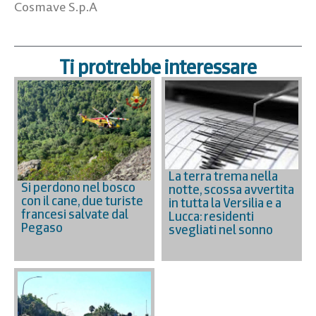
Cosmave S.p.A
Ti protrebbe interessare
La terra trema nella
Si perdono nel bosco
notte, scossa avvertita
con il cane, due turiste
in tutta la Versilia e a
francesi salvate dal
Lucca: residenti
Pegaso
svegliati nel sonno