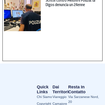
Scritte contro Meloni e Polizia: la
Digos denuncia un 24enne
Quick
Dai
Resta In
Links
Territori
Contatto
Chi Siamo
Viareggio
Via Sarzanese Nord,
20
Copyright
Camaiore