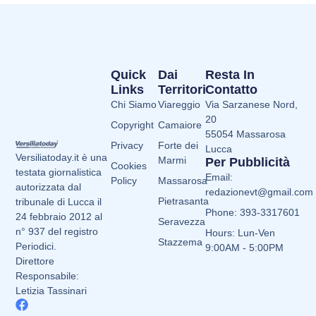
Quick
Dai
Resta In
Links
Territori
Contatto
Chi Siamo
Viareggio
Via Sarzanese Nord,
20
Copyright
Camaiore
55054 Massarosa
Privacy
Forte dei
Lucca
Versiliatoday.it è una
Marmi
Per Pubblicità
Cookies
testata giornalistica
Email:
Policy
Massarosa
autorizzata dal
redazionevt@gmail.com
Pietrasanta
tribunale di Lucca il
Phone: 393-3317601
24 febbraio 2012 al
Seravezza
n° 937 del registro
Hours: Lun-Ven
Stazzema
Periodici.
9:00AM - 5:00PM
Direttore
Responsabile:
Letizia Tassinari