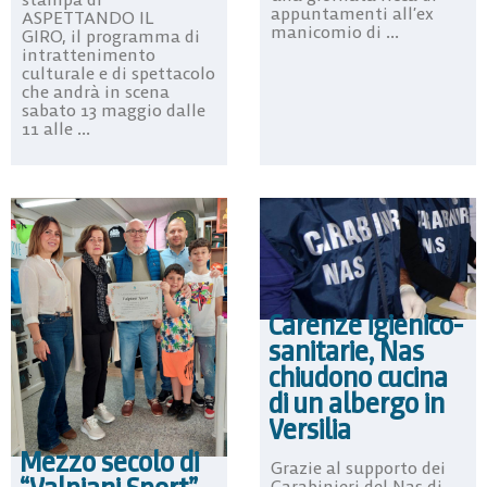
appuntamenti all’ex
ASPETTANDO IL
manicomio di ...
GIRO, il programma di
intrattenimento
culturale e di spettacolo
che andrà in scena
sabato 13 maggio dalle
11 alle ...
Carenze igienico-
sanitarie, Nas
chiudono cucina
di un albergo in
Versilia
Mezzo secolo di
Grazie al supporto dei
Carabinieri del Nas di