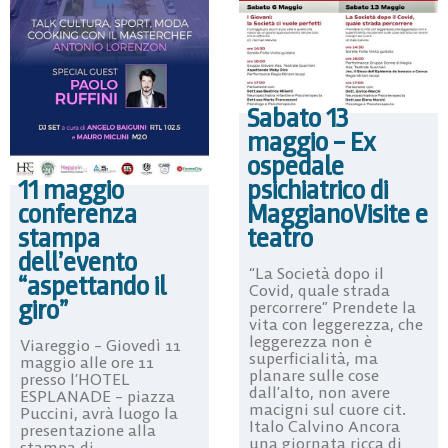
Sabato 13
maggio – Ex
ospedale
psichiatrico di
11 maggio
MaggianoVisite e
conferenza
teatro
stampa
dell’evento
“La Società dopo il
“aspettando il
Covid, quale strada
giro”
percorrere” Prendete la
vita con leggerezza, che
leggerezza non è
Viareggio – Giovedì 11
superficialità, ma
maggio alle ore 11
planare sulle cose
presso l’HOTEL
dall’alto, non avere
ESPLANADE – piazza
macigni sul cuore cit.
Puccini, avrà luogo la
Italo Calvino Ancora
presentazione alla
una giornata ricca di
stampa di