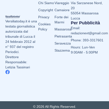
Chi Siamo
Viareggio
Via Sarzanese Nord,
20
Copyright
Camaiore
55054 Massarosa
Privacy
Forte dei
Lucca
Versiliatoday.it è una
Marmi
Per Pubblicità
Cookies
testata giornalistica
Email:
Policy
Massarosa
autorizzata dal
redazionevt@gmail.com
Pietrasanta
tribunale di Lucca il
Phone: 393-3317601
24 febbraio 2012 al
Seravezza
n° 937 del registro
Hours: Lun-Ven
Stazzema
Periodici.
9:00AM - 5:00PM
Direttore
Responsabile:
Letizia Tassinari
© 2026 All Rights Reserved.