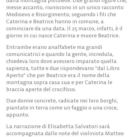
dalla montagna pistoiese. Due grandi figure che,
messe accanto, riuniscono in un unico racconto
Medioevo e Risorgimento, seguendo i fili che
Caterina e Beatrice hanno in comune, a
cominciare da una data. Il 25 marzo, infatti, è il
giorno in cui nasce Caterina e muore Beatrice.
Entrambe erano analfabete ma grandi
comunicatrici e quando la gente, incredula,
chiedeva loro dove avessero imparato quella
sapienza, tutte e due rispondevano “dal Libro
Aperto” che per Beatrice era il nome della
montagna sopra casa sua e per Caterina le
braccia aperte del crocifisso.
Due donne concrete, radicate nei loro borghi,
piantate in terra come un faggio o una croce,
appunto.
La narrazione di Elisabetta Salvatori sarà
accompagnata dalle note del violinista Matteo