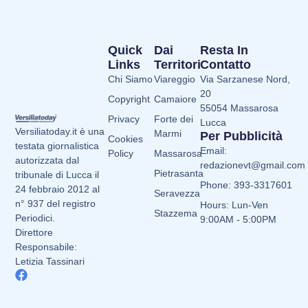
Quick
Dai
Resta In
Links
Territori
Contatto
Chi Siamo
Viareggio
Via Sarzanese Nord,
20
Copyright
Camaiore
55054 Massarosa
Privacy
Forte dei
Lucca
Versiliatoday.it è una
Marmi
Per Pubblicità
Cookies
testata giornalistica
Email:
Policy
Massarosa
autorizzata dal
redazionevt@gmail.com
Pietrasanta
tribunale di Lucca il
Phone: 393-3317601
24 febbraio 2012 al
Seravezza
n° 937 del registro
Hours: Lun-Ven
Stazzema
Periodici.
9:00AM - 5:00PM
Direttore
Responsabile:
Letizia Tassinari