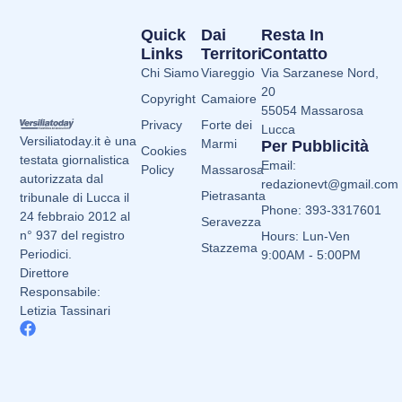
Quick
Dai
Resta In
Links
Territori
Contatto
Chi Siamo
Viareggio
Via Sarzanese Nord,
20
Copyright
Camaiore
55054 Massarosa
Privacy
Forte dei
Lucca
Versiliatoday.it è una
Marmi
Per Pubblicità
Cookies
testata giornalistica
Email:
Policy
Massarosa
autorizzata dal
redazionevt@gmail.com
Pietrasanta
tribunale di Lucca il
Phone: 393-3317601
24 febbraio 2012 al
Seravezza
n° 937 del registro
Hours: Lun-Ven
Stazzema
Periodici.
9:00AM - 5:00PM
Direttore
Responsabile:
Letizia Tassinari