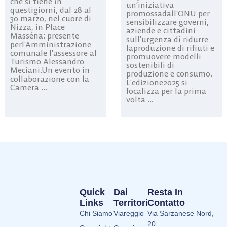
che si tiene in
un’iniziativa
questigiorni, dal 28 al
promossadall’ONU per
30 marzo, nel cuore di
sensibilizzare governi,
Nizza, in Place
aziende e cittadini
Masséna: presente
sull’urgenza di ridurre
perl’Amministrazione
laproduzione di rifiuti e
comunale l’assessore al
promuovere modelli
Turismo Alessandro
sostenibili di
Meciani.Un evento in
produzione e consumo.
collaborazione con la
L’edizione2025 si
Camera ...
focalizza per la prima
volta ...
Quick
Dai
Resta In
Links
Territori
Contatto
Chi Siamo
Viareggio
Via Sarzanese Nord,
20