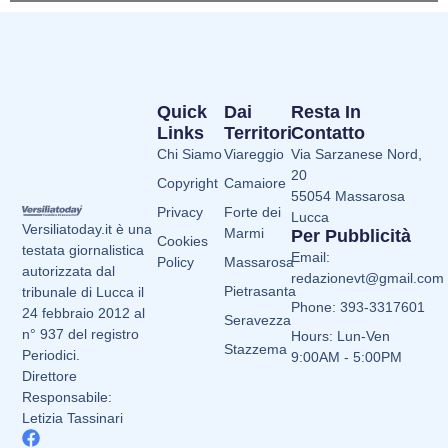
Quick
Dai
Resta In
Links
Territori
Contatto
Chi Siamo
Viareggio
Via Sarzanese Nord,
20
Copyright
Camaiore
55054 Massarosa
Privacy
Forte dei
Lucca
Versiliatoday.it è una
Marmi
Per Pubblicità
Cookies
testata giornalistica
Email:
Policy
Massarosa
autorizzata dal
redazionevt@gmail.com
Pietrasanta
tribunale di Lucca il
Phone: 393-3317601
24 febbraio 2012 al
Seravezza
n° 937 del registro
Hours: Lun-Ven
Stazzema
Periodici.
9:00AM - 5:00PM
Direttore
Responsabile:
Letizia Tassinari