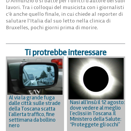
D’Annunzio o si batte per i diritti d’autore dei suoi
lavori. Tra i colloqui del musicista con i giornalisti
c’è anche quello finale, in cui chiede al reporter di
salutare l’Italia dal suo letto nella clinica di
Bruxelles, pochi giorni prima di morire.
Ti protrebbe interessare
Al via la grande fuga
Nasi all’insù il 12 agosto:
dalle città: sulle strade
dove vedere al meglio
della Toscana scatta
l’eclissi in Toscana. Il
l’allerta traffico, fine
Ministero della Salute:
settimana da bollino
“Proteggete gli occhi”
nero