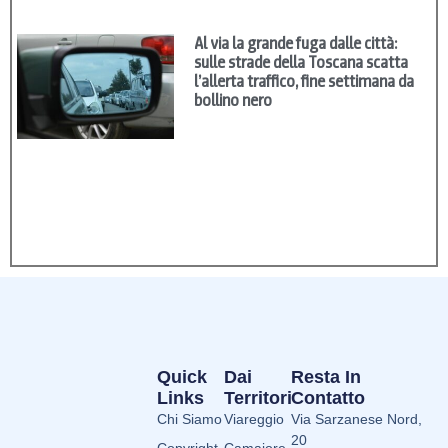
Al via la grande fuga dalle città:
sulle strade della Toscana scatta
l’allerta traffico, fine settimana da
bollino nero
Quick
Dai
Resta In
Links
Territori
Contatto
Chi Siamo
Viareggio
Via Sarzanese Nord,
20
Copyright
Camaiore