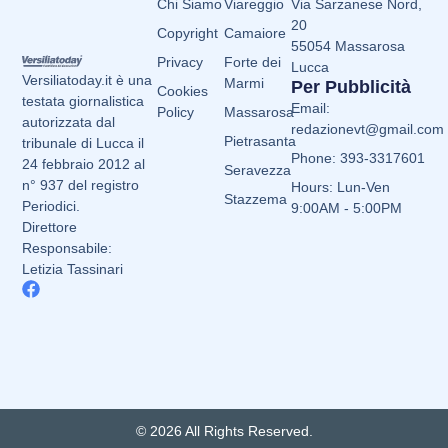
Chi Siamo
Viareggio
Via Sarzanese Nord,
20
Copyright
Camaiore
55054 Massarosa
Privacy
Forte dei
Lucca
Versiliatoday.it è una
Marmi
Per Pubblicità
Cookies
testata giornalistica
Email:
Policy
Massarosa
autorizzata dal
redazionevt@gmail.com
Pietrasanta
tribunale di Lucca il
Phone: 393-3317601
24 febbraio 2012 al
Seravezza
n° 937 del registro
Hours: Lun-Ven
Stazzema
Periodici.
9:00AM - 5:00PM
Direttore
Responsabile:
Letizia Tassinari
© 2026 All Rights Reserved.