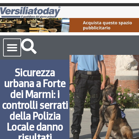
Cronaca Toscana
Sicurezza
urbana a Forte
dei Marmi: i
controlli serrati
della Polizia
Locale danno
risultati