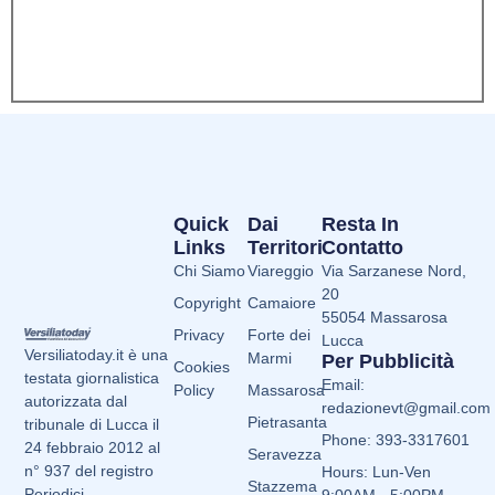
Quick
Dai
Resta In
Links
Territori
Contatto
Chi Siamo
Viareggio
Via Sarzanese Nord,
20
Copyright
Camaiore
55054 Massarosa
Privacy
Forte dei
Lucca
Versiliatoday.it è una
Marmi
Per Pubblicità
Cookies
testata giornalistica
Email:
Policy
Massarosa
autorizzata dal
redazionevt@gmail.com
Pietrasanta
tribunale di Lucca il
Phone: 393-3317601
24 febbraio 2012 al
Seravezza
n° 937 del registro
Hours: Lun-Ven
Stazzema
Periodici.