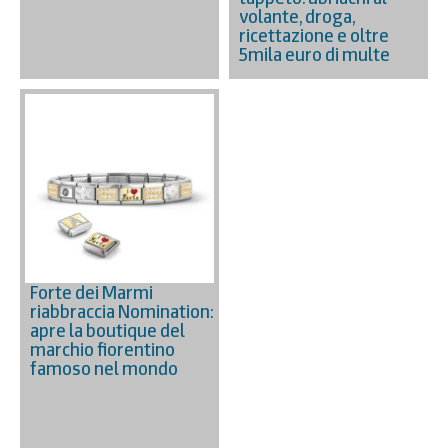
volante, droga,
ricettazione e oltre
5mila euro di multe
Forte dei Marmi
riabbraccia Nomination:
apre la boutique del
marchio fiorentino
famoso nel mondo