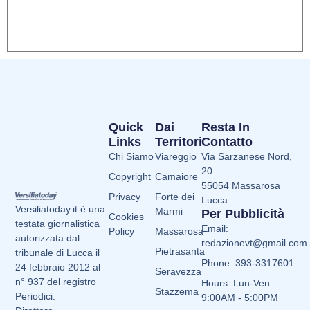
Quick
Dai
Resta In
Links
Territori
Contatto
Chi Siamo
Viareggio
Via Sarzanese Nord,
20
Copyright
Camaiore
55054 Massarosa
Privacy
Forte dei
Lucca
Versiliatoday.it è una
Marmi
Per Pubblicità
Cookies
testata giornalistica
Email:
Policy
Massarosa
autorizzata dal
redazionevt@gmail.com
Pietrasanta
tribunale di Lucca il
Phone: 393-3317601
24 febbraio 2012 al
Seravezza
n° 937 del registro
Hours: Lun-Ven
Stazzema
Periodici.
9:00AM - 5:00PM