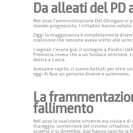
Da alleati del PD 
Nel 2020 l’amministrazione Del Ghingaro si p
mondo progressista. I cittadini hanno votato 
Oggi la maggioranza è completamente diversa: 
coalizione che nessuno aveva scelto alle urne.
I segnali c’erano già: il sostegno a Pardini (
Provincia invece che a un Sindaco versiliese. L
destra a Lucca.
Avevamo capito, ci siamo battuti per oltre un 
oggi di fare un percorso diverso e autonomo.
La frammentazion
fallimento
Nel 2020 la coalizione vincente era civica e d
Viareggio, contenitore del civismo cittadino. O
scioglie il 31 dicembre, due hanno sancito la f