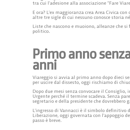
tra cui l’adesione alla associazione “Fare Viar
E ora? L’ex maggioranza crea Area Civica con 
altre tre sigle di cui nessuno conosce storia 
Liste che nascono e muoiono, alleanze che si f
politico.
Primo anno senza 
anni
Viareggio si avvia al primo anno dopo dieci s
per uscire dal dissesto, oggi rischiamo di chi
Dopo due mesi senza convocare il Consiglio, 
Urgente perché il termine scadeva. Senza parere
segretario e della presidente che dovrebbero 
L’ingresso di Vannacci è il simbolo definitivo d
Liberazione, oggi governata con l’appoggio d
passo è breve
.