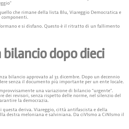
eggio”
quello che rimane della lista Blu, Viareggio Democratica e
né componenti.
ormano e si disfano. Questo è il ritratto di un fallimento
bilancio dopo dieci
enza bilancio approvato al 31 dicembre. Dopo un decennio
udere senza il documento più importante per un ente locale.
improvvisamente una variazione di bilancio “urgente”.
 dei revisori, senza rispetto delle norme, nel silenzio del
garantire la democrazia.
i questa deriva. Viareggio, città antifascista e della
ella destra meloniana e salviniana.
Da ciVIsmo a CiNIsmo il