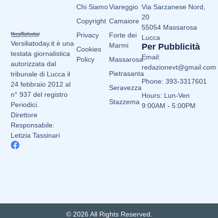
Chi Siamo
Viareggio
Via Sarzanese Nord,
20
Copyright
Camaiore
55054 Massarosa
Privacy
Forte dei
Lucca
Versiliatoday.it è una
Marmi
Per Pubblicità
Cookies
testata giornalistica
Email:
Policy
Massarosa
autorizzata dal
redazionevt@gmail.com
Pietrasanta
tribunale di Lucca il
Phone: 393-3317601
24 febbraio 2012 al
Seravezza
n° 937 del registro
Hours: Lun-Ven
Stazzema
Periodici.
9:00AM - 5:00PM
Direttore
Responsabile:
Letizia Tassinari
© 2026 All Rights Reserved.