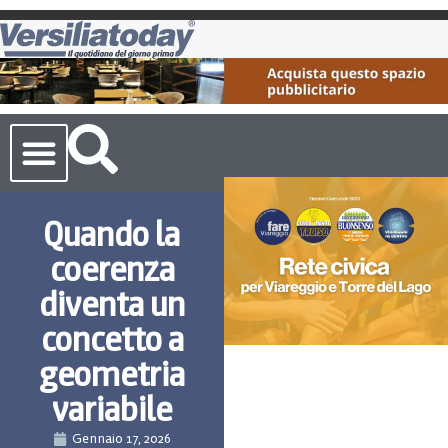
Cronaca Toscana
Quando la
coerenza
diventa un
concetto a
geometria
variabile
Gennaio 17, 2026