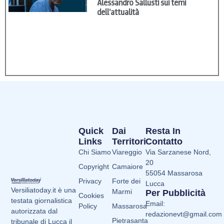
Alessandro Sallusti sui temi
dell’attualità
Quick
Dai
Resta In
Links
Territori
Contatto
Chi Siamo
Viareggio
Via Sarzanese Nord,
20
Copyright
Camaiore
55054 Massarosa
Privacy
Forte dei
Lucca
Versiliatoday.it è una
Marmi
Per Pubblicità
Cookies
testata giornalistica
Email:
Policy
Massarosa
autorizzata dal
redazionevt@gmail.com
Pietrasanta
tribunale di Lucca il