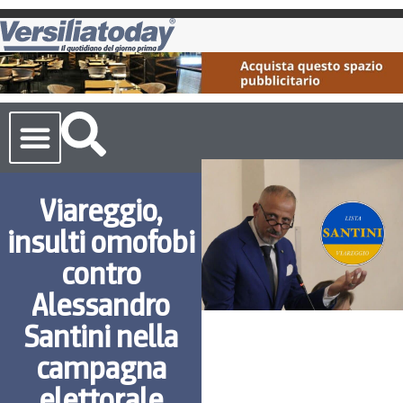
Cronaca Toscana
Viareggio,
insulti omofobi
contro
Alessandro
Santini nella
campagna
elettorale