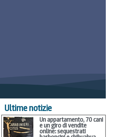
Ultime notizie
Un appartamento, 70 cani
e un giro di vendite
online: sequestrati
barboncini e chihuahua,