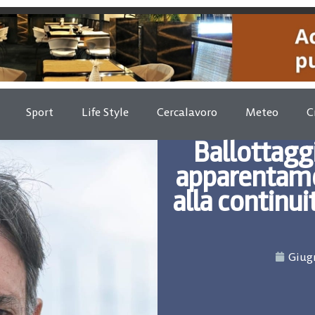
Sport
Life Style
Cercalavoro
Meteo
C
Ballottagg
apparentame
alla continui
Giugn