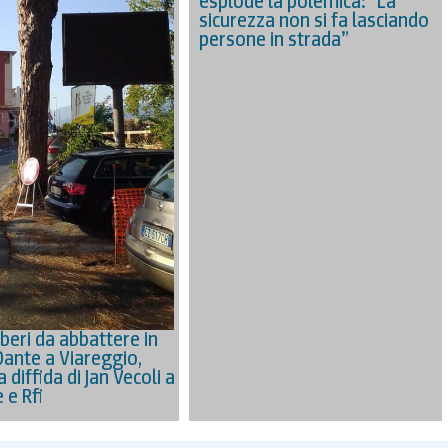
esplode la polemica: “La
sicurezza non si fa lasciando
persone in strada”
beri da abbattere in
Dante a Viareggio,
a diffida di Jan Vecoli a
e Rfi