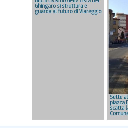
Blu: il civismo della Lista Del
Ghingaro si struttura e
guarda al futuro di Viareggio
Sette al
piazza 
scatta l
Comune 