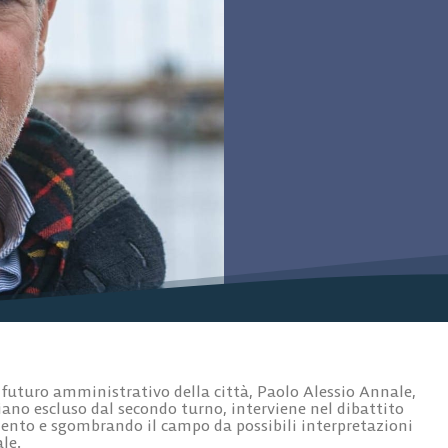
l futuro amministrativo della città, Paolo Alessio Annale,
ano escluso dal secondo turno, interviene nel dibattito
mento e sgombrando il campo da possibili interpretazioni
le.