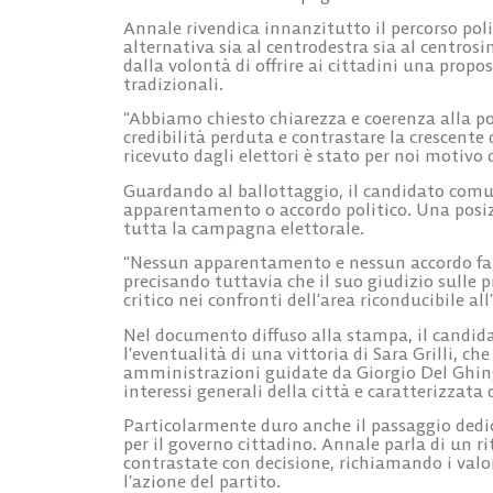
Annale rivendica innanzitutto il percorso poli
alternativa sia al centrodestra sia al centrosin
dalla volontà di offrire ai cittadini una propo
tradizionali.
“Abbiamo chiesto chiarezza e coerenza alla pol
credibilità perduta e contrastare la crescente
ricevuto dagli elettori è stato per noi motivo 
Guardando al ballottaggio, il candidato comun
apparentamento o accordo politico. Una posi
tutta la campagna elettorale.
“Nessun apparentamento e nessun accordo fann
precisando tuttavia che il suo giudizio sulle 
critico nei confronti dell’area riconducibile al
Nel documento diffuso alla stampa, il candida
l’eventualità di una vittoria di Sara Grilli, c
amministrazioni guidate da Giorgio Del Ghinga
interessi generali della città e caratterizzat
Particolarmente duro anche il passaggio dedic
per il governo cittadino. Annale parla di un ri
contrastate con decisione, richiamando i valo
l’azione del partito.