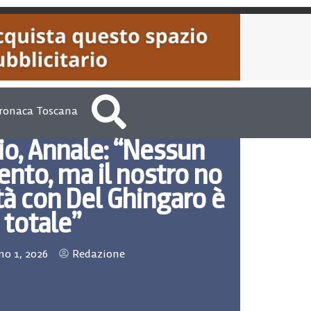
ronaca Toscana
io, Annale: “Nessun
nto, ma il nostro no
tà con Del Ghingaro è
totale”
o 1, 2026
Redazione