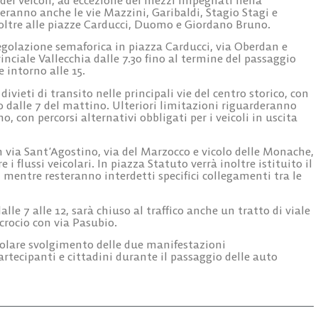
eranno anche le vie Mazzini, Garibaldi, Stagio Stagi e
, oltre alle piazze Carducci, Duomo e Giordano Bruno.
regolazione semaforica in piazza Carducci, via Oberdan e
vinciale Vallecchia dalle 7.30 fino al termine del passaggio
 intorno alle 15.
divieti di transito nelle principali vie del centro storico, con
co dalle 7 del mattino. Ulteriori limitazioni riguarderanno
 con percorsi alternativi obbligati per i veicoli in uscita
n via Sant’Agostino, via del Marzocco e vicolo delle Monache,
 i flussi veicolari. In piazza Statuto verrà inoltre istituito il
, mentre resteranno interdetti specifici collegamenti tra le
lle 7 alle 12, sarà chiuso al traffico anche un tratto di viale
ncrocio con via Pasubio.
regolare svolgimento delle due manifestazioni
artecipanti e cittadini durante il passaggio delle auto