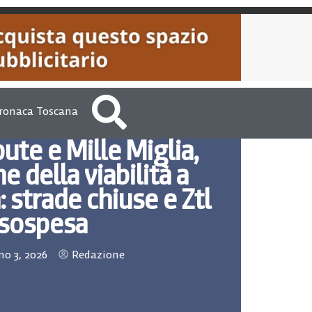
ronaca Toscana
bute e Mille Miglia,
e della viabilità a
: strade chiuse e Ztl
sospesa
o 3, 2026
Redazione