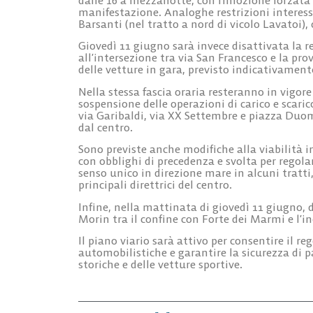
manifestazione. Analoghe restrizioni interess
Barsanti (nel tratto a nord di vicolo Lavatoi)
Giovedì 11 giugno sarà invece disattivata la 
all’intersezione tra via San Francesco e la pro
delle vetture in gara, previsto indicativamente
Nella stessa fascia oraria resteranno in vigore 
sospensione delle operazioni di carico e scari
via Garibaldi, via XX Settembre e piazza Duomo,
dal centro.
Sono previste anche modifiche alla viabilità i
con obblighi di precedenza e svolta per regolare
senso unico in direzione mare in alcuni tratti
principali direttrici del centro.
Infine, nella mattinata di giovedì 11 giugno, da
Morin tra il confine con Forte dei Marmi e l’i
Il piano viario sarà attivo per consentire il 
automobilistiche e garantire la sicurezza di p
storiche e delle vetture sportive.