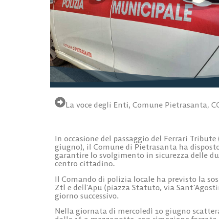
La voce degli Enti
,
Comune Pietrasanta
,
C
In occasione del passaggio del Ferrari Tribute 
giugno), il Comune di Pietrasanta ha disposto 
garantire lo svolgimento in sicurezza delle due
centro cittadino.
Il Comando di polizia locale ha previsto la so
Ztl e dell’Apu (piazza Statuto, via Sant’Agostin
giorno successivo.
Nella giornata di mercoledì 10 giugno scattera
dalle 16 a mezzanotte, con rimozione forzata 