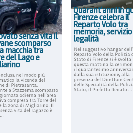
Quarant’anni in q
Firenze celebra il
Reparto Volo tra
memoria, servizio
ovato senza vita il
legalità
vane scomparso
a macchia tra
Nel suggestivo hangar dell
Reparto Volo della Polizia 
e del Lago e
Stato di Firenze si è svolta
iarino
questa mattina la cerimon
il quarantesimo anniversar
dalla sua istituzione, alla
conclusa nel modo più
presenza del Direttore Cen
atico la vicenda del
delle Specialità della Polizi
ne di Pietrasanta,
Stato, il Prefetto Renato ...
ente a Stazzema scomparso
giornata odierna nell’area
iva compresa tra Torre del
 la zona di Migliarino. Il
 senza vita del ragazzo è
..