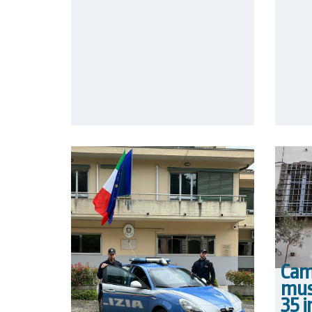
Cam
muse
35 