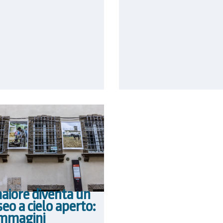
aiore diventa un
o a cielo aperto:
immagini