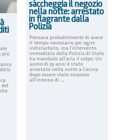
saccheggia il negozio
nella notte: arrestato
in flagrante dalla
tà
Polizia
iti
Pensava probabilmente di avere
il tempo necessario per agire
indisturbato, ma l’intervento
ale
immediato della Polizia di Stato
a più
ha mandato all’aria il colpo. Un
uomo di 33 anni è stato
carico
arrestato nella notte a Cecina
dditi
dopo essere stato sorpreso
all’interno di ...
ica
 del
 che