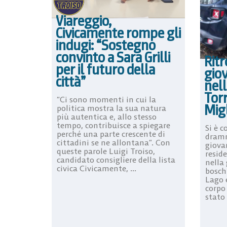
Viareggio,
Civicamente rompe gli
indugi: “Sostegno
convinto a Sara Grilli
Ritr
per il futuro della
gio
città”
nell
Torr
“Ci sono momenti in cui la
Migl
politica mostra la sua natura
più autentica e, allo stesso
tempo, contribuisce a spiegare
Si è 
perché una parte crescente di
dramm
cittadini se ne allontana”. Con
giova
queste parole Luigi Troiso,
resid
candidato consigliere della lista
nella 
civica Civicamente, ...
bosch
Lago e
corpo
stato .