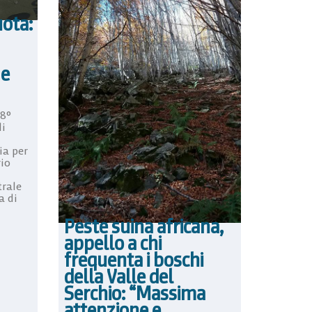
uota:
 e
’8°
di
ia per
io
trale
a di
Peste suina africana,
appello a chi
frequenta i boschi
della Valle del
Serchio: “Massima
attenzione e