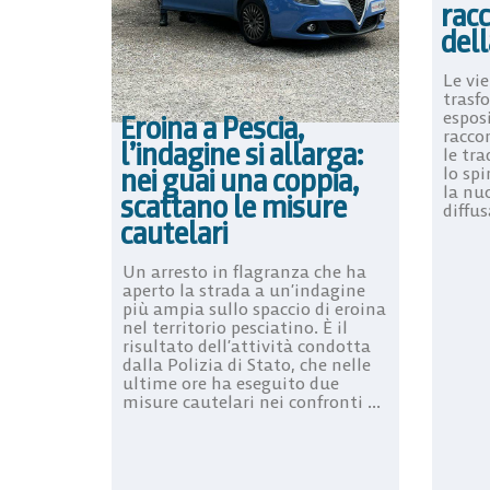
rac
dell
Le vie
trasf
espos
Eroina a Pescia,
raccon
l’indagine si allarga:
le tra
nei guai una coppia,
lo spi
la nu
scattano le misure
diffus
cautelari
Un arresto in flagranza che ha
aperto la strada a un’indagine
più ampia sullo spaccio di eroina
nel territorio pesciatino. È il
risultato dell’attività condotta
dalla Polizia di Stato, che nelle
ultime ore ha eseguito due
misure cautelari nei confronti ...