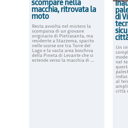
scompare nella
Ina
macchia, ritrovata la
pale
moto
di V
tecn
Resta avvolta nel mistero la
sicu
scomparsa di un giovane
citt
originario di Pietrasanta, ma
residente a Stazzema, sparito
nelle scorse ore tra Torre del
Un im
Lago e la vasta area boschiva
compl
della Pineta di Levante che si
moder
estende verso la macchia di ...
nel t
quest
palest
indust
al te
ampli
città 