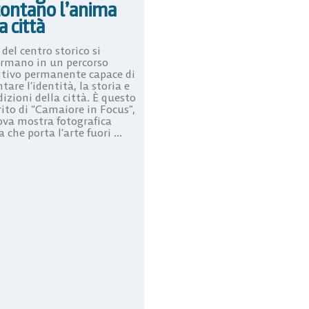
contano l’anima
a città
 del centro storico si
ormano in un percorso
itivo permanente capace di
tare l’identità, la storia e
dizioni della città. È questo
rito di “Camaiore in Focus”,
ova mostra fotografica
a che porta l’arte fuori ...