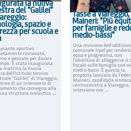
ugurata la nuova
stra del “Galilei”
Tasse a Viareggio,
iareggio:
Maineri: “Più equi
ologia, spazio e
per famiglie e redd
rezza per scuola e
medio-bassi”
à
Una revisione dell’addizion
pianto sportivo
comunale Irpef per renderl
etamente rinnovato,
equa e progressiva, con
no e pensato per durare
l’obiettivo di alleggerire il 
empo. È stata inaugurata
fiscale sulle famiglie con re
a mattina la nuova
medio-bassi. È questa la
ra dell’Istituto tecnico
proposta lanciata da Feder
riale “Galilei” di Viareggio,
Maineri, candidata sindaca
rmine di un intervento di
centrosinistra a Viareggio,
amento che consegna alla
interviene con ...
una struttura scolastica ...