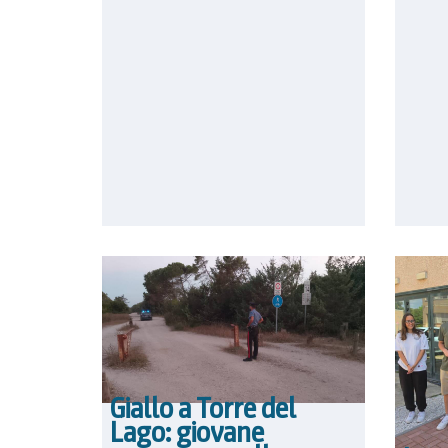
Giallo a Torre del
Lago: giovane