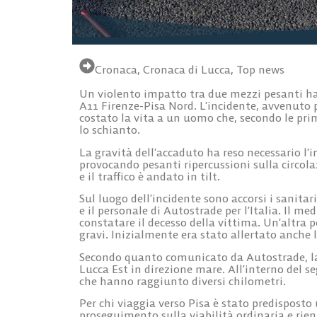
Cronaca
,
Cronaca di Lucca
,
Top news
Un violento impatto tra due mezzi pesanti ha 
A11 Firenze-Pisa Nord. L’incidente, avvenuto po
costato la vita a un uomo che, secondo le pri
lo schianto.
La gravità dell’accaduto ha reso necessario l’
provocando pesanti ripercussioni sulla circol
e il traffico è andato in tilt.
Sul luogo dell’incidente sono accorsi i sanitari 
e il personale di Autostrade per l’Italia. Il m
constatare il decesso della vittima. Un’altra 
gravi. Inizialmente era stato allertato anche 
Secondo quanto comunicato da Autostrade, la 
Lucca Est in direzione mare. All’interno del s
che hanno raggiunto diversi chilometri.
Per chi viaggia verso Pisa è stato predisposto
proseguimento sulla viabilità ordinaria e rien