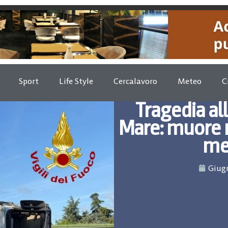
Sport
Life Style
Cercalavoro
Meteo
C
Tragedia all
Mare: muore n
me
Giugn