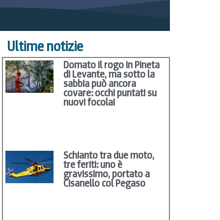
Ultime notizie
Domato il rogo in Pineta
di Levante, ma sotto la
sabbia può ancora
covare: occhi puntati su
nuovi focolai
Schianto tra due moto,
tre feriti: uno è
gravissimo, portato a
Cisanello col Pegaso