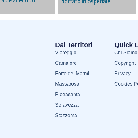
 a Cisanello col
portato in ospedale
Dai Territori
Quick 
Viareggio
Chi Siamo
Camaiore
Copyright
Forte dei Marmi
Privacy
Massarosa
Cookies Po
Pietrasanta
Seravezza
Stazzema