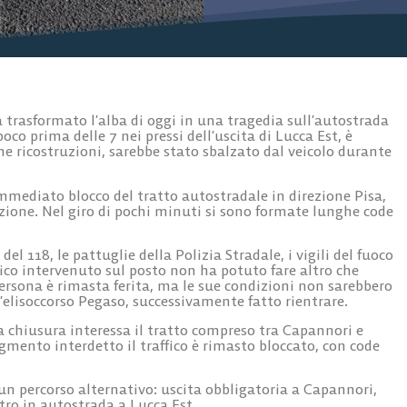
trasformato l’alba di oggi in una tragedia sull’autostrada
co prima delle 7 nei pressi dell’uscita di Lucca Est, è
me ricostruzioni, sarebbe stato sbalzato dal veicolo durante
immediato blocco del tratto autostradale in direzione Pisa,
azione. Nel giro di pochi minuti si sono formate lunghe code
del 118, le pattuglie della Polizia Stradale, i vigili del fuoco
edico intervenuto sul posto non ha potuto fare altro che
persona è rimasta ferita, ma le sue condizioni non sarebbero
l’elisoccorso Pegaso, successivamente fatto rientrare.
chiusura interessa il tratto compreso tra Capannori e
egmento interdetto il traffico è rimasto bloccato, con code
 un percorso alternativo: uscita obbligatoria a Capannori,
tro in autostrada a Lucca Est.