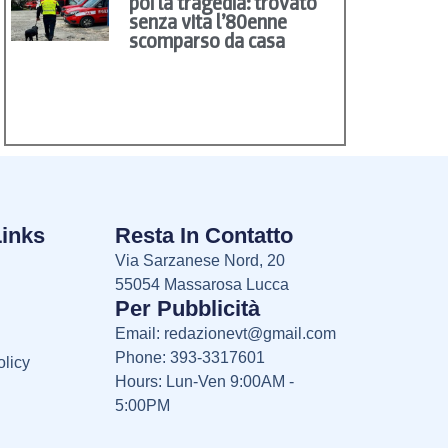
poi la tragedia: trovato
senza vita l’80enne
scomparso da casa
Links
Resta In Contatto
Via Sarzanese Nord, 20
55054 Massarosa Lucca
Per Pubblicità
Email:
redazionevt@gmail.com
Phone: 393-3317601
licy
Hours: Lun-Ven 9:00AM -
5:00PM