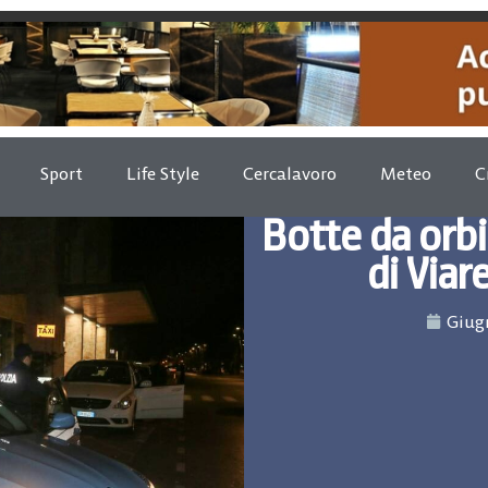
Sport
Life Style
Cercalavoro
Meteo
C
Botte da orbi
di Viar
Giugn