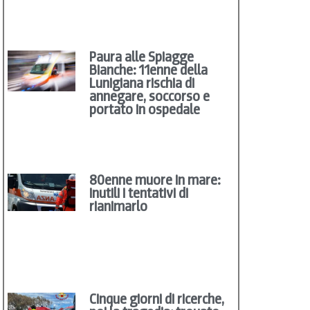
Paura alle Spiagge
Bianche: 11enne della
Lunigiana rischia di
annegare, soccorso e
portato in ospedale
80enne muore in mare:
inutili i tentativi di
rianimarlo
Cinque giorni di ricerche,