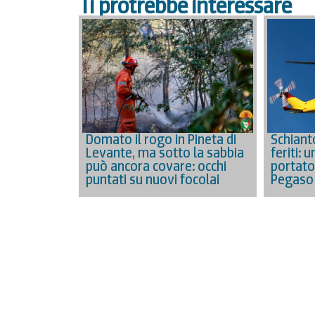
Ti protrebbe interessare
Schiant
Domato il rogo in Pineta di
feriti: 
Levante, ma sotto la sabbia
portato
può ancora covare: occhi
Pegaso
puntati su nuovi focolai