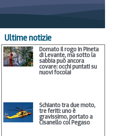
Ultime notizie
Domato il rogo in Pineta
di Levante, ma sotto la
sabbia può ancora
covare: occhi puntati su
nuovi focolai
Schianto tra due moto,
tre feriti: uno è
gravissimo, portato a
Cisanello col Pegaso