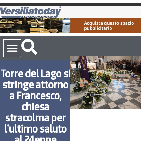
Cronaca Toscana
Torre del Lago si
stringe attorno
a Francesco,
chiesa
stracolma per
l’ultimo saluto
al 24enne