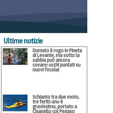
Ultime notizie
Domato il rogo in Pineta
di Levante, ma sotto la
sabbia può ancora
covare: occhi puntati su
nuovi focolai
Schianto tra due moto,
tre feriti: uno è
gravissimo, portato a
Cisanello col Pegaso