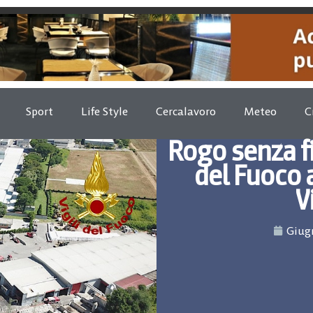
Sport
Life Style
Cercalavoro
Meteo
C
Rogo senza fi
del Fuoco 
V
Giugn