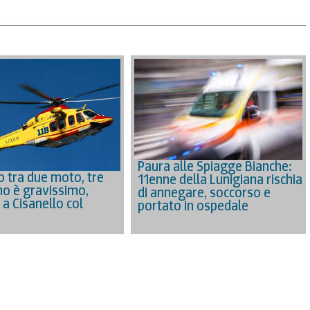
Paura alle Spiagge Bianche:
o tra due moto, tre
11enne della Lunigiana rischia
uno è gravissimo,
di annegare, soccorso e
 a Cisanello col
portato in ospedale