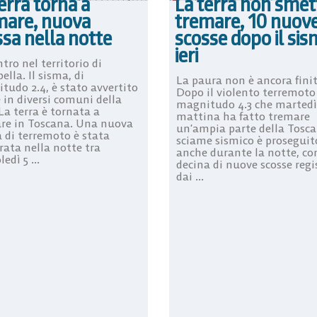
erra torna a
La terra non smet
mare, nuova
tremare, 10 nuov
sa nella notte
scosse dopo il sis
ieri
tro nel territorio di
ella. Il sisma, di
La paura non è ancora finit
tudo 2.4, è stato avvertito
Dopo il violento terremoto
 in diversi comuni della
magnitudo 4.3 che martedì
La terra è tornata a
mattina ha fatto tremare
re in Toscana. Una nuova
un’ampia parte della Tosca
a di terremoto è stata
sciame sismico è proseguit
rata nella notte tra
anche durante la notte, co
edì 5 ...
decina di nuove scosse regi
dai ...