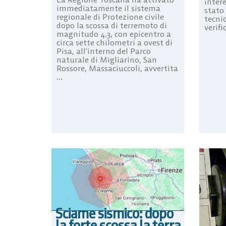
intere
immediatamente il sistema
stato 
regionale di Protezione civile
tecnic
dopo la scossa di terremoto di
verifi
magnitudo 4.3, con epicentro a
circa sette chilometri a ovest di
Pisa, all’interno del Parco
naturale di Migliarino, San
Rossore, Massaciuccoli, avvertita
...
Sciame sismico: dopo
la forte scossa la terra