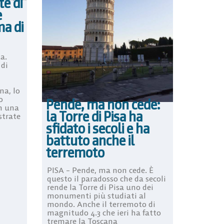
te di
e
ma di
a.
 di
na, lo
o
Pende, ma non cede:
n una
la Torre di Pisa ha
strate
sfidato i secoli e ha
battuto anche il
terremoto
PISA – Pende, ma non cede. È
questo il paradosso che da secoli
rende la Torre di Pisa uno dei
monumenti più studiati al
mondo. Anche il terremoto di
magnitudo 4.3 che ieri ha fatto
tremare la Toscana