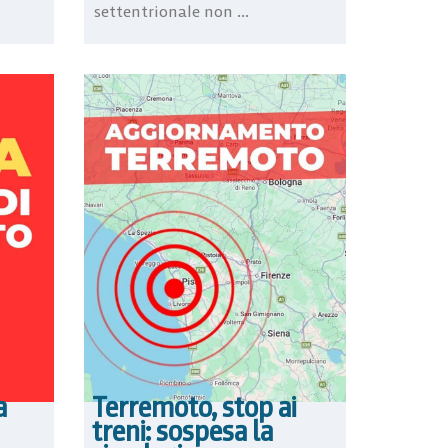
settentrionale non ...
a
Terremoto, stop ai
treni: sospesa la