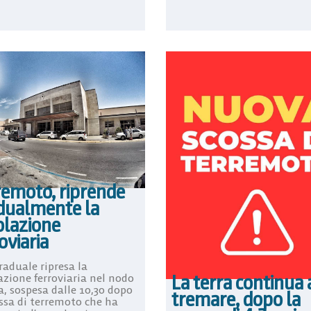
remoto, riprende
dualmente la
olazione
oviaria
raduale ripresa la
La terra continua 
azione ferroviaria nel nodo
a, sospesa dalle 10,30 dopo
tremare, dopo la
ossa di terremoto che ha