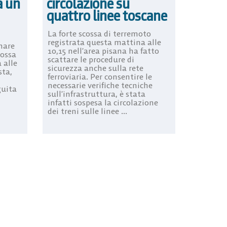
a un
circolazione su
quattro linee toscane
La forte scossa di terremoto
registrata questa mattina alle
mare
10,15 nell’area pisana ha fatto
cossa
scattare le procedure di
 alle
sicurezza anche sulla rete
sta,
ferroviaria. Per consentire le
necessarie verifiche tecniche
guita
sull’infrastruttura, è stata
infatti sospesa la circolazione
dei treni sulle linee ...