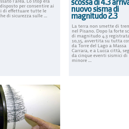
scossa di 4.3 arriv
ssato l’area. Lo stop era
disposto per consentire ai
nuovo sisma di
i di effettuare tutte le
magnitudo 2.3
che di sicurezza sulle ...
La terra non smette di tre
nel Pisano. Dopo la forte s
di magnitudo 4.3 registrata
10,15, avvertita su tutta co
da Torre del Lago a Massa
Carrara, e a Lucca città, se
da cinque eventi sismici di
minore ...