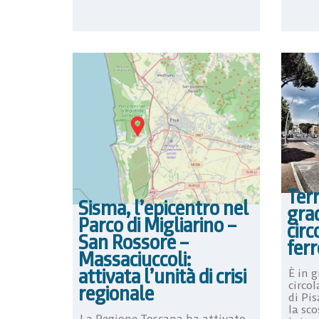
Ter
Sisma, l’epicentro nel
gra
Parco di Migliarino –
circ
San Rossore –
ferr
Massaciuccoli:
attivata l’unità di crisi
È in g
circol
regionale
di Pis
la sc
La Regione Toscana ha attivato