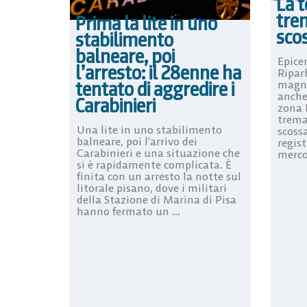
La t
tre
Prima la lite in uno
scos
stabilimento
balneare, poi
Epicen
l’arresto: il 28enne ha
Riparb
tentato di aggredire i
magni
anche
Carabinieri
zona 
trema
Una lite in uno stabilimento
scoss
balneare, poi l’arrivo dei
regist
Carabinieri e una situazione che
mercol
si è rapidamente complicata. È
finita con un arresto la notte sul
litorale pisano, dove i militari
della Stazione di Marina di Pisa
hanno fermato un ...