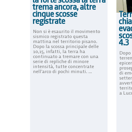
trema ancora, altre
cinque scosse
Ter
registrate
chia
eva
Non si è esaurito il movimento
sco
sismico registrato questa
4.3
mattina nel territorio pisano.
Dopo la scossa principale delle
10,15, infatti, la terra ha
Dopo l
continuato a tremare con una
terre
serie di repliche di minore
epicen
intensità, tutte concentrate
proseg
nell’arco di pochi minuti. ...
di em
setten
avvert
territ
a Lucc